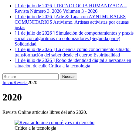
[ 1 de julio de 2026 ]
TECNOLOGIA HUMANIZADA –
Revista Número 3, 2026
Volumen 3 - 2026
[ 1 de julio de 2026 ]
Arte & Tapa con AYNI MURALES
COMUNITARIOS
Artivismo, Artistas activistas por causas
justas
[ 1 de julio de 2026 ]
Simulación de comportamientos y praxis
social con algoritmos no colonizadores (Segunda parte)
Solidaridad
[ 1 de julio de 2026 ]
La ciencia como conocimiento situado:
transformación del saber desde el cuerpo
Espiritualidad
[ 1 de julio de 2026 ]
Robo de identidad digital a personas en
situación de calle
Crítica a la tecnología
Buscar:
Inicio
Revista
2020
2020
Revista Online artículos libres del año 2020.
Crítica a la tecnología