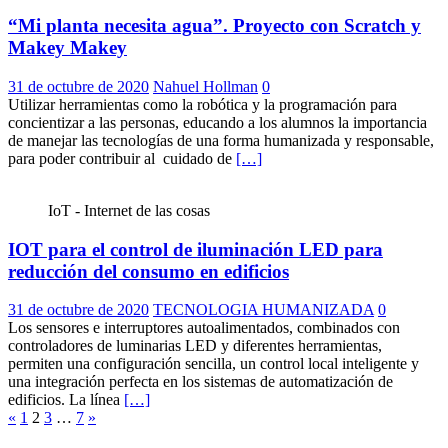
“Mi planta necesita agua”. Proyecto con Scratch y
Makey Makey
31 de octubre de 2020
Nahuel Hollman
0
Utilizar herramientas como la robótica y la programación para
concientizar a las personas, educando a los alumnos la importancia
de manejar las tecnologías de una forma humanizada y responsable,
para poder contribuir al cuidado de
[…]
IoT - Internet de las cosas
IOT para el control de iluminación LED para
reducción del consumo en edificios
31 de octubre de 2020
TECNOLOGIA HUMANIZADA
0
Los sensores e interruptores autoalimentados, combinados con
controladores de luminarias LED y diferentes herramientas,
permiten una configuración sencilla, un control local inteligente y
una integración perfecta en los sistemas de automatización de
edificios. La línea
[…]
Paginación
«
1
2
3
…
7
»