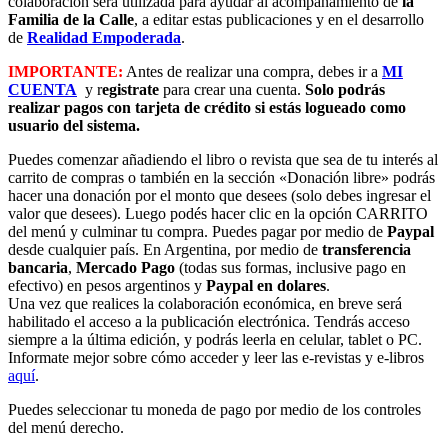
colaboración será utilizada para ayudar al acompañamiento de
la
Familia de la Calle
, a editar estas publicaciones y en el desarrollo
de
Realidad Empoderada
.
IMPORTANTE:
Antes de realizar una compra, debes ir a
MI
CUENTA
y r
egistrate
para crear una cuenta.
Solo podrás
realizar pagos con tarjeta de crédito si estás logueado como
usuario del sistema.
Puedes comenzar añadiendo el libro o revista que sea de tu interés al
carrito de compras o también en la sección «Donación libre» podrás
hacer una donación por el monto que desees (solo debes ingresar el
valor que desees). Luego podés hacer clic en la opción CARRITO
del menú y culminar tu compra. Puedes pagar por medio de
Paypal
desde cualquier país. En Argentina, por medio de
transferencia
bancaria
,
Mercado Pago
(todas sus formas, inclusive pago en
efectivo) en pesos argentinos y
Paypal en dolares
.
Una vez que realices la colaboración económica, en breve será
habilitado el acceso a la publicación electrónica. Tendrás acceso
siempre a la última edición, y podrás leerla en celular, tablet o PC.
Informate mejor sobre cómo acceder y leer las e-revistas y e-libros
aquí
.
Puedes seleccionar tu moneda de pago por medio de los controles
del menú derecho.