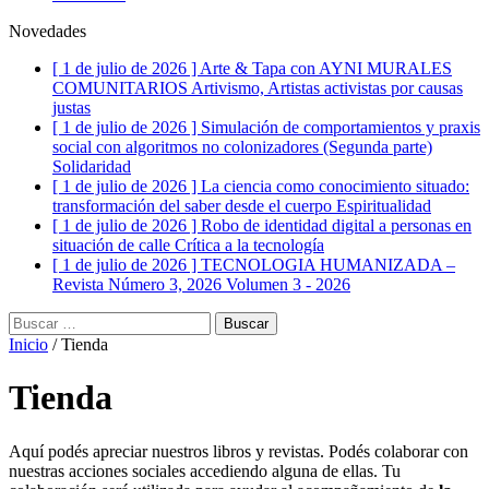
Novedades
[ 1 de julio de 2026 ]
Arte & Tapa con AYNI MURALES
COMUNITARIOS
Artivismo, Artistas activistas por causas
justas
[ 1 de julio de 2026 ]
Simulación de comportamientos y praxis
social con algoritmos no colonizadores (Segunda parte)
Solidaridad
[ 1 de julio de 2026 ]
La ciencia como conocimiento situado:
transformación del saber desde el cuerpo
Espiritualidad
[ 1 de julio de 2026 ]
Robo de identidad digital a personas en
situación de calle
Crítica a la tecnología
[ 1 de julio de 2026 ]
TECNOLOGIA HUMANIZADA –
Revista Número 3, 2026
Volumen 3 - 2026
Buscar:
Inicio
/ Tienda
Tienda
Aquí podés apreciar nuestros libros y revistas. Podés colaborar con
nuestras acciones sociales accediendo alguna de ellas. Tu