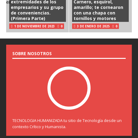
extremidades de los
Carnero, esquirol,
empresarios y su grupo
amarillo; te cornearon
de conveniencias.
con una chapa con
(Primera Parte)
tornillos y motores
1 DE NOVIEMBRE DE 2023
0
3 DE ENERO DE 2025
0
SOBRE NOSOTROS
TECNOLOGIA HUMANIZADA tu sitio de Tecnología desde un
contexto Crítico y Humanista.