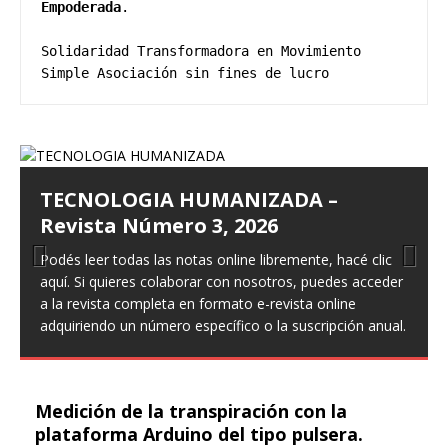
Empoderada
.

Solidaridad Transformadora en Movimiento 
Simple Asociación sin fines de lucro
TECNOLOGIA HUMANIZADA –
Revista Número 3, 2026
Podés leer todas las notas online libremente, hacé clic
aquí. Si quieres colaborar con nosotros, puedes acceder
Prev
Nex
a la revista completa en formato e-revista online
ious
t
adquiriendo un número específico o la suscripción anual.
Medición de la transpiración con la
plataforma Arduino del tipo pulsera.