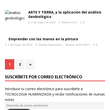
ARTE Y TIERRA, y la aplicación del análisis
Geobiológico
2 de mayo de 2022
Belixa Ortiz
2
Emprender con las manos en la pintura
2 de mayo de 2022
Daiana Hasenauer – Daiana Genre Bert
0
1
2
»
SUSCRÍBETE POR CORREO ELECTRÓNICO
Introduce tu correo electrónico para suscribirte a
TECNOLOGIA HUMANIZADA y recibir notificaciones de nuevas
notas.