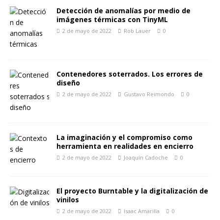
Detección de anomalías por medio de
imágenes térmicas con TinyML
2 de mayo de 2022
Rob Lauer
0
Contenedores soterrados. Los errores de
diseño
2 de mayo de 2022
Gustavo Reimondo
0
La imaginación y el compromiso como
herramienta en realidades en encierro
2 de mayo de 2022
Joaquín Cadoche
0
El proyecto Burntable y la digitalización de
vinilos
2 de mayo de 2022
Isaac Amarilla
0