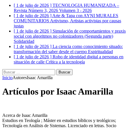
[ 1 de julio de 2026 ]
TECNOLOGIA HUMANIZADA –
Revista Número 3, 2026
Volumen 3 - 2026
[ 1 de julio de 2026 ]
Arte & Tapa con AYNI MURALES
COMUNITARIOS
Artivismo, Artistas activistas por causas
justas
[ 1 de julio de 2026 ]
Simulación de comportamientos y praxis
social con algoritmos no colonizadores (Segunda parte)
Solidaridad
[ 1 de julio de 2026 ]
La ciencia como conocimiento situado:
transformación del saber desde el cuerpo
Espiritualidad
[ 1 de julio de 2026 ]
Robo de identidad digital a personas en
situación de calle
Crítica a la tecnología
Buscar:
Inicio
Autores
Isaac Amarilla
Artículos por
Isaac Amarilla
Acerca de Isaac Amarilla
Estudios en Teología ; Máster en estudios bíblicos y teológicos;
Tecnología en Análisis de Sistemas. Licenciado en letras. Socio