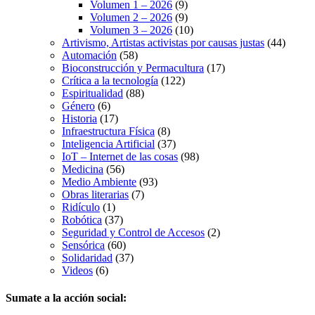
Volumen 1 – 2026
(9)
Volumen 2 – 2026
(9)
Volumen 3 – 2026
(10)
Artivismo, Artistas activistas por causas justas
(44)
Automación
(58)
Bioconstrucción y Permacultura
(17)
Crítica a la tecnología
(122)
Espiritualidad
(88)
Género
(6)
Historia
(17)
Infraestructura Física
(8)
Inteligencia Artificial
(37)
IoT – Internet de las cosas
(98)
Medicina
(56)
Medio Ambiente
(93)
Obras literarias
(7)
Ridículo
(1)
Robótica
(37)
Seguridad y Control de Accesos
(2)
Sensórica
(60)
Solidaridad
(37)
Videos
(6)
Sumate a la acción social: