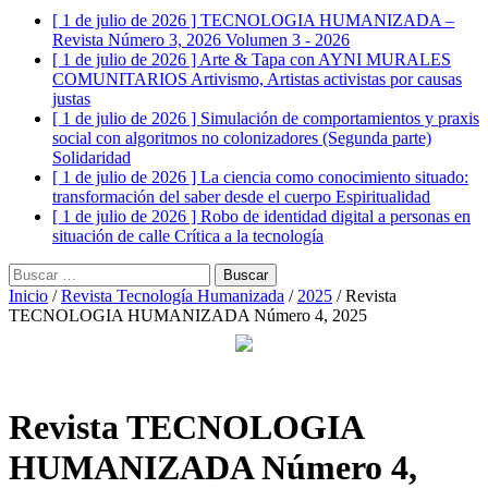
[ 1 de julio de 2026 ]
TECNOLOGIA HUMANIZADA –
Revista Número 3, 2026
Volumen 3 - 2026
[ 1 de julio de 2026 ]
Arte & Tapa con AYNI MURALES
COMUNITARIOS
Artivismo, Artistas activistas por causas
justas
[ 1 de julio de 2026 ]
Simulación de comportamientos y praxis
social con algoritmos no colonizadores (Segunda parte)
Solidaridad
[ 1 de julio de 2026 ]
La ciencia como conocimiento situado:
transformación del saber desde el cuerpo
Espiritualidad
[ 1 de julio de 2026 ]
Robo de identidad digital a personas en
situación de calle
Crítica a la tecnología
Buscar:
Inicio
/
Revista Tecnología Humanizada
/
2025
/ Revista
TECNOLOGIA HUMANIZADA Número 4, 2025
Revista TECNOLOGIA
HUMANIZADA Número 4,