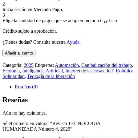
2
Inicia sesión en Mercado Pago.
3
Elige la cantidad de pagos que se adapten mejor a ti ¡y listo!
Crédito sujeto a aprobación.
¿Tienes dudas? Consulta nuestra
Ayuda
.
Revista
Añadir al carrito
TECNOLOGIA
HUMANIZADA
Categoría:
2025
Etiquetas:
Automación
,
Canibalización del trabajo
,
Número
Ecología
,
Inteligencia Artificial
,
Internet de las cosas
,
IoT
,
Robótica
,
4,
Solidaridad
,
Teología de la liberación
2025
cantidad
Reseñas (0)
Reseñas
Aún no hay opiniones.
Sé el primero en valorar “Revista TECNOLOGIA
HUMANIZADA Número 4, 2025”