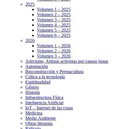
2025
Volumen 1 – 2025
Volumen 2 – 2025
Volumen 3 – 2025
Volumen 4 – 2025
Volumen 5 – 2025
Volumen 6 – 2025
2026
Volumen 1 – 2026
Volumen 2 – 2026
Volumen 3 – 2026
Artivismo, Artistas activistas por causas justas
Automación
Bioconstrucción y Permacultura
Crítica a la tecnología
Espiritualidad
Género
Historia
Infraestructura Física
Inteligencia Artificial
IoT – Internet de las cosas
Medicina
Medio Ambiente
Obras literarias
Ridículo