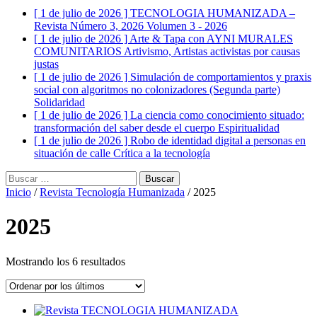
[ 1 de julio de 2026 ]
TECNOLOGIA HUMANIZADA –
Revista Número 3, 2026
Volumen 3 - 2026
[ 1 de julio de 2026 ]
Arte & Tapa con AYNI MURALES
COMUNITARIOS
Artivismo, Artistas activistas por causas
justas
[ 1 de julio de 2026 ]
Simulación de comportamientos y praxis
social con algoritmos no colonizadores (Segunda parte)
Solidaridad
[ 1 de julio de 2026 ]
La ciencia como conocimiento situado:
transformación del saber desde el cuerpo
Espiritualidad
[ 1 de julio de 2026 ]
Robo de identidad digital a personas en
situación de calle
Crítica a la tecnología
Buscar:
Inicio
/
Revista Tecnología Humanizada
/ 2025
2025
Ordenado
Mostrando los 6 resultados
por
los
últimos