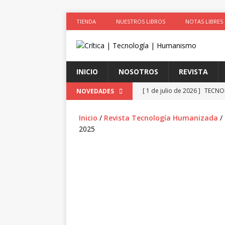
TIENDA
NUESTROS LIBROS
NOTAS LIBRES
INICIO
NOSOTROS
REVISTA
[ 1 de julio de 2026 ]
TECNOL
NOVEDADES
2026
Inicio
/
Revista Tecnología Humanizada
/
[ 1 de julio de 2026 ]
Arte &
2025
ACTIVISTAS POR CAUSAS JUS
[ 1 de julio de 2026 ]
Simula
colonizadores (Segunda par
[ 1 de julio de 2026 ]
La cie
el cuerpo
ESPIRITUALIDA