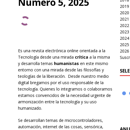
Número 5, 2025
 identidad digital a personas en situación de calle
CRÍTICA A
2019
2020
2021
2022
2023
2024
2025
Es una revista electrónica online orientada a la
2026
Tecnología desde una mirada
crítica
a la misma
Suscr
y desarrolla temas
humanistas
en este mismo
entorno con una mirada desde las filosofías y
SEL
teologías de la liberación. Desde nuestro medio
digital bregamos por el uso responsable de la
tecnología. Quienes lo integramos o colaboramos
estamos convencidos de la necesidad urgente de
armonización entre la tecnología y su uso
humanizado.
Se desarrollan temas de microcontroladores,
automación, internet de las cosas, sensórica,
ANU