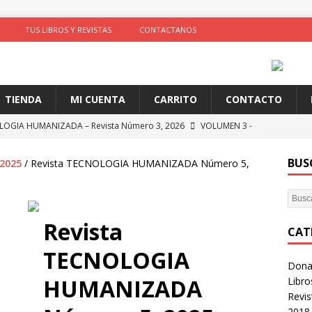
TUS LIBROS Y REVISTAS
CONTACTANOS
TIENDA
MI CUENTA
CARRITO
CONTACTO
OGIA HUMANIZADA – Revista Número 3, 2026
VOLUMEN 3 -
BUS
2025
/ Revista TECNOLOGIA HUMANIZADA Número 5,
 Tapa con AYNI MURALES COMUNITARIOS
ARTIVISMO, ARTISTAS
TAS
ción de comportamientos y praxis social con algoritmos no
Revista
CAT
te)
SOLIDARIDAD
TECNOLOGIA
Donac
ncia como conocimiento situado: transformación del saber desde
HUMANIZADA
Libro
D
Revi
2018