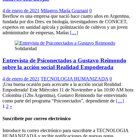
4 de enero de 2021
Milagros María Graziani
0
Beeflow es una empresa que nació hace cuatro años en Argentina,
fundada por dos Dres. en biología, investigadores de CONICET,
expertos en sanidad apícola y polinización de cultivos y un joven
administrador de empresas, Matías
[…]
Solidaridad
Entrevista de Psiconectados a Gustavo Reimondo
sobre la acción social Realidad Empoderada
4 de enero de 2021
TECNOLOGIA HUMANIZADA
0
¡Una buena ocasión para acercarte a la acción social Realidad
Empoderada! Este Miércoles 11 de Noviembre a las 10:00 AM hora
Colombia (12hs Argentina), Gustavo Reimondo fue entrevistado
como parte del programa “Psiconectados”, dependiente de
[…]
Paginación
1
2
»
de
Suscríbete por correo electrónico
entradas
Introduce tu correo electrónico para suscribirte a TECNOLOGIA
HUMANIZADA y recibir notificaciones de nuevas notas.