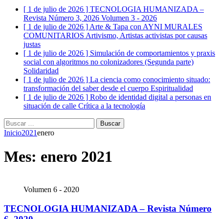
[ 1 de julio de 2026 ]
TECNOLOGIA HUMANIZADA –
Revista Número 3, 2026
Volumen 3 - 2026
[ 1 de julio de 2026 ]
Arte & Tapa con AYNI MURALES
COMUNITARIOS
Artivismo, Artistas activistas por causas
justas
[ 1 de julio de 2026 ]
Simulación de comportamientos y praxis
social con algoritmos no colonizadores (Segunda parte)
Solidaridad
[ 1 de julio de 2026 ]
La ciencia como conocimiento situado:
transformación del saber desde el cuerpo
Espiritualidad
[ 1 de julio de 2026 ]
Robo de identidad digital a personas en
situación de calle
Crítica a la tecnología
Buscar:
Inicio
2021
enero
Mes:
enero 2021
Volumen 6 - 2020
TECNOLOGIA HUMANIZADA – Revista Número