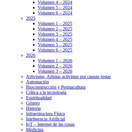
Volumen 4 – 2024
Volumen 5 – 2024
Volumen 6 – 2024
2025
Volumen 1 – 2025
Volumen 2 – 2025
Volumen 3 – 2025
Volumen 4 – 2025
Volumen 5 – 2025
Volumen 6 – 2025
2026
Volumen 1 – 2026
Volumen 2 – 2026
Volumen 3 – 2026
Artivismo, Artistas activistas por causas justas
Automación
Bioconstrucción y Permacultura
Crítica a la tecnología
Espiritualidad
Género
Historia
Infraestructura Física
Inteligencia Artificial
IoT – Internet de las cosas
Medicina