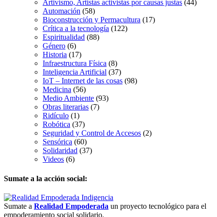
Artivismo, Artistas activistas por causas justas
(44)
Automación
(58)
Bioconstrucción y Permacultura
(17)
Crítica a la tecnología
(122)
Espiritualidad
(88)
Género
(6)
Historia
(17)
Infraestructura Física
(8)
Inteligencia Artificial
(37)
IoT – Internet de las cosas
(98)
Medicina
(56)
Medio Ambiente
(93)
Obras literarias
(7)
Ridículo
(1)
Robótica
(37)
Seguridad y Control de Accesos
(2)
Sensórica
(60)
Solidaridad
(37)
Videos
(6)
Sumate a la acción social:
Sumate a
Realidad Empoderada
un proyecto tecnológico para el
empoderamiento social solidario.