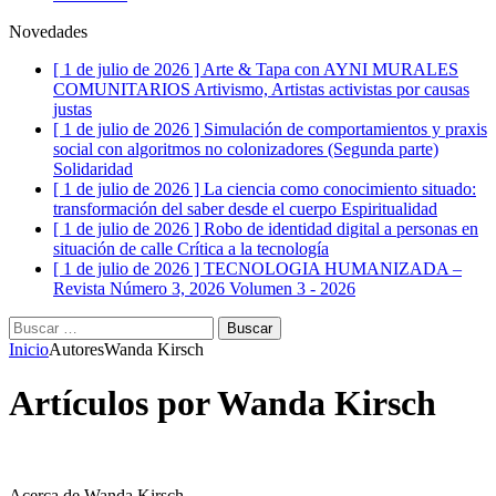
Novedades
[ 1 de julio de 2026 ]
Arte & Tapa con AYNI MURALES
COMUNITARIOS
Artivismo, Artistas activistas por causas
justas
[ 1 de julio de 2026 ]
Simulación de comportamientos y praxis
social con algoritmos no colonizadores (Segunda parte)
Solidaridad
[ 1 de julio de 2026 ]
La ciencia como conocimiento situado:
transformación del saber desde el cuerpo
Espiritualidad
[ 1 de julio de 2026 ]
Robo de identidad digital a personas en
situación de calle
Crítica a la tecnología
[ 1 de julio de 2026 ]
TECNOLOGIA HUMANIZADA –
Revista Número 3, 2026
Volumen 3 - 2026
Buscar:
Inicio
Autores
Wanda Kirsch
Artículos por
Wanda Kirsch
Acerca de Wanda Kirsch