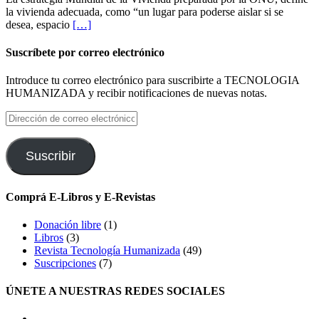
la vivienda adecuada, como “un lugar para poderse aislar si se
desea, espacio
[…]
Suscríbete por correo electrónico
Introduce tu correo electrónico para suscribirte a TECNOLOGIA
HUMANIZADA y recibir notificaciones de nuevas notas.
Dirección
de
correo
electrónico
Suscribir
Comprá E-Libros y E-Revistas
Donación libre
(1)
Libros
(3)
Revista Tecnología Humanizada
(49)
Suscripciones
(7)
ÚNETE A NUESTRAS REDES SOCIALES
facebook