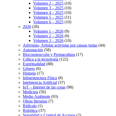
Volumen 2 – 2025
(10)
Volumen 3 – 2025
(10)
Volumen 4 – 2025
(10)
Volumen 5 – 2025
(11)
Volumen 6 – 2025
(10)
2026
(28)
Volumen 1 – 2026
(9)
Volumen 2 – 2026
(9)
Volumen 3 – 2026
(10)
Artivismo, Artistas activistas por causas justas
(44)
Automación
(58)
Bioconstrucción y Permacultura
(17)
Crítica a la tecnología
(122)
Espiritualidad
(88)
Género
(6)
Historia
(17)
Infraestructura Física
(8)
Inteligencia Artificial
(37)
IoT – Internet de las cosas
(98)
Medicina
(56)
Medio Ambiente
(93)
Obras literarias
(7)
Ridículo
(1)
Robótica
(37)
Seguridad y Control de Accesos
(2)