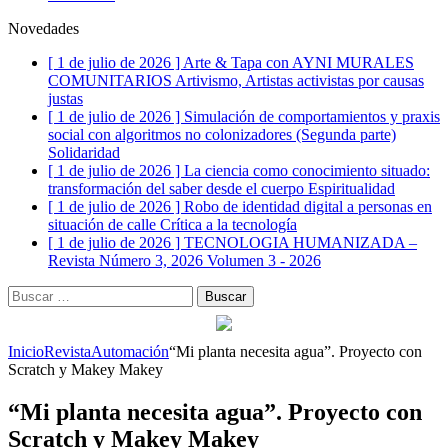
Novedades
[ 1 de julio de 2026 ]
Arte & Tapa con AYNI MURALES
COMUNITARIOS
Artivismo, Artistas activistas por causas
justas
[ 1 de julio de 2026 ]
Simulación de comportamientos y praxis
social con algoritmos no colonizadores (Segunda parte)
Solidaridad
[ 1 de julio de 2026 ]
La ciencia como conocimiento situado:
transformación del saber desde el cuerpo
Espiritualidad
[ 1 de julio de 2026 ]
Robo de identidad digital a personas en
situación de calle
Crítica a la tecnología
[ 1 de julio de 2026 ]
TECNOLOGIA HUMANIZADA –
Revista Número 3, 2026
Volumen 3 - 2026
Buscar:
Inicio
Revista
Automación
“Mi planta necesita agua”. Proyecto con
Scratch y Makey Makey
“Mi planta necesita agua”. Proyecto con
Scratch y Makey Makey