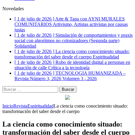
Novedades
[ 1 de julio de 2026 ]
Arte & Tapa con AYNI MURALES
COMUNITARIOS
Artivismo, Artistas activistas por causas
justas
[ 1 de julio de 2026 ]
Simulación de comportamientos y praxis
social con algoritmos no colonizadores (Segunda parte)
Solidaridad
[ 1 de julio de 2026 ]
La ciencia como conocimiento situado:
transformación del saber desde el cuerpo
Espiritualidad
[ 1 de julio de 2026 ]
Robo de identidad digital a personas en
situación de calle
Crítica a la tecnología
[ 1 de julio de 2026 ]
TECNOLOGIA HUMANIZADA –
Revista Número 3, 2026
Volumen 3 - 2026
Buscar:
Inicio
Revista
Espiritualidad
La ciencia como conocimiento situado:
transformación del saber desde el cuerpo
La ciencia como conocimiento situado:
transformación del saber desde el cuerpo