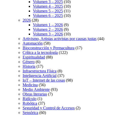
Volumen 3 – 2025
(10)
Volumen 4 – 2025
(10)
Volumen 5 – 2025
(11)
Volumen 6 – 2025
(10)
2026
(28)
Volumen 1 – 2026
(9)
Volumen 2 – 2026
(9)
Volumen 3 – 2026
(10)
Artivismo, Artistas activistas por causas justas
(44)
Automación
(58)
Bioconstrucción y Permacultura
(17)
Crítica a la tecnología
(122)
Espiritualidad
(88)
Género
(6)
Historia
(17)
Infraestructura Física
(8)
Inteligencia Artificial
(37)
IoT – Internet de las cosas
(98)
Medicina
(56)
Medio Ambiente
(93)
Obras literarias
(7)
Ridículo
(1)
Robótica
(37)
Seguridad y Control de Accesos
(2)
Sensórica
(60)