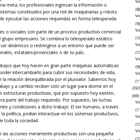
Vo
na meta; los profesionales ingresan la información o
(8)
sistemas constituidos por una red de maquinarias y robots.
Vo
de ejecutar las acciones requeridas en forma teleoperada.
(9)
Vo
ales o sociales son parte de un proceso productivo comercial
(1
l grupo empresario. Se combina lo teleoperado estático
Vo
 ser dinámicos o restringirse a un entorno que puede ser
onales, estatales/provinciales o de su país.
(1
Vo
abajos que hoy hacen en gran parte máquinas automáticas
(9)
 poder intercambiarlo para cubrir sus necesidades de vida,
Vo
 la relación desequilibrada por el plusvalor. Sabemos hoy
(1
bajo y a cambio reciben solo un lugar para dormir en el
202
s estructuras productivas, que por supuesto hoy existen,
(69)
a parte del trabajo requerido. Por supuesto, las luchas
Vo
ímite y condiciones a dicho trabajo. El ser humano, a través
(1
 la política, podían interactuar en los sistemas productivos,
Vo
e toda la sociedad.
(1
Vo
ue las acciones meramente productivas son una pequeña
(1