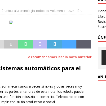
 identidad digital a personas en situación de calle
CRÍTICA A
Crítica a la tecnología
,
Robótica
,
Volumen 1 - 2024
0
Donac
Libro
Revi
Suscr
ÚNE
Te recomendamos leer la nota anterior
 sistemas automáticos para el
s
ANU
n, son mecanismos a veces simples y otras veces muy
en las partes anteriores de esta nota, los robots pueden
n una función industrial o comercial. Teleoperados con
plir con su fin productivo o social.