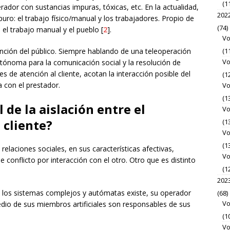
(1
rador con sustancias impuras, tóxicas, etc. En la actualidad,
202
uro: el trabajo físico/manual y los trabajadores. Propio de
(74)
 el trabajo manual y el pueblo [
2
].
Vo
tención del público. Siempre hablando de una teleoperación
(1
Vo
utónoma para la comunicación social y la resolución de
 de atención al cliente, acotan la interacción posible del
(1
a con el prestador.
Vo
(1
l de la aislación entre el
Vo
 cliente?
(1
Vo
(1
relaciones sociales, en sus características afectivas,
Vo
ble conflicto por interacción con el otro. Otro que es distinto
(1
202
 los sistemas complejos y autómatas existe, su operador
(68)
Vo
edio de sus miembros artificiales son responsables de sus
(1
Vo