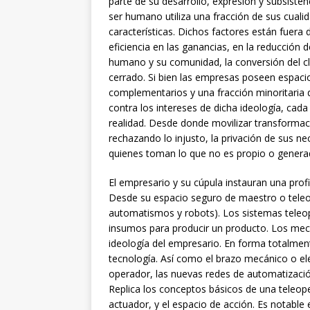
parte de su desarrollo, expresión y subsiste
ser humano utiliza una fracción de sus cualida
características. Dichos factores están fuer
eficiencia en las ganancias, en la reducción 
humano y su comunidad, la conversión del cl
cerrado. Si bien las empresas poseen espacio
complementarios y una fracción minoritaria d
contra los intereses de dicha ideología, cada 
realidad. Desde donde movilizar transformac
rechazando lo injusto, la privación de sus ne
quienes toman lo que no es propio o generad
El empresario y su cúpula instauran una prof
Desde su espacio seguro de maestro o teleop
automatismos y robots). Los sistemas teleo
insumos para producir un producto. Los meca
ideología del empresario. En forma totalmen
tecnología. Así como el brazo mecánico o el
operador, las nuevas redes de automatizaci
Replica los conceptos básicos de una teleope
actuador, y el espacio de acción. Es notable