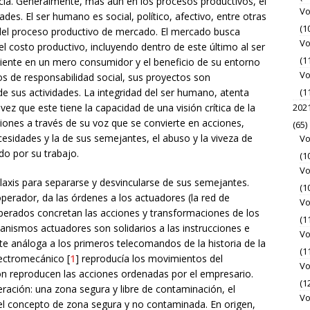
ncia. Generalmente, más aún en los procesos productivos, el
Vo
des. El ser humano es social, político, afectivo, entre otras
(1
a del proceso productivo de mercado. El mercado busca
Vo
del costo productivo, incluyendo dentro de este último al ser
(1
iente en un mero consumidor y el beneficio de su entorno
Vo
s de responsabilidad social, sus proyectos son
e sus actividades. La integridad del ser humano, atenta
(1
vez que este tiene la capacidad de una visión crítica de la
202
iones a través de su voz que se convierte en acciones,
(65)
cesidades y la de sus semejantes, el abuso y la viveza de
Vo
o por su trabajo.
(1
Vo
ilaxis para separarse y desvincularse de sus semejantes.
(1
erador, da las órdenes a los actuadores (la red de
Vo
perados concretan las acciones y transformaciones de los
(1
nismos actuadores son solidarios a las instrucciones e
Vo
te análoga a los primeros telecomandos de la historia de la
(1
ectromecánico [
1
] reproducía los movimientos del
Vo
ón reproducen las acciones ordenadas por el empresario.
(1
ración: una zona segura y libre de contaminación, el
Vo
 el concepto de zona segura y no contaminada. En origen,