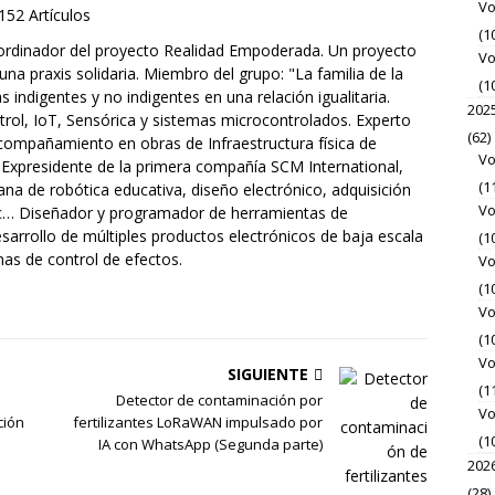
Vo
152 Artículos
(1
rdinador del proyecto Realidad Empoderada. Un proyecto
Vo
 una praxis solidaria. Miembro del grupo: "La familia de la
(1
indigentes y no indigentes en una relación igualitaria.
202
rol, IoT, Sensórica y sistemas microcontrolados. Experto
(62)
acompañamiento en obras de Infraestructura física de
Vo
 Expresidente de la primera compañía SCM International,
(1
ana de robótica educativa, diseño electrónico, adquisición
Vo
etc… Diseñador y programador de herramientas de
sarrollo de múltiples productos electrónicos de baja escala
(1
mas de control de efectos.
Vo
(1
Vo
(1
Vo
SIGUIENTE
(1
Detector de contaminación por
Vo
ción
fertilizantes LoRaWAN impulsado por
(1
IA con WhatsApp (Segunda parte)
202
(28)