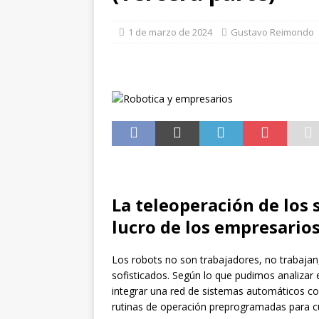
[ 1 de julio de 2026 ]
Robo de
LA TECNOLOGÍA
1 de marzo de 2024
Gustavo Reimondo
La teleoperación de los
lucro de los empresario
Los robots no son trabajadores, no trabaja
sofisticados. Según lo que pudimos analizar 
integrar una red de sistemas automáticos co
rutinas de operación preprogramadas para cum