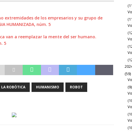
(1
Vo
o extremidades de los empresarios y su grupo de
(1
OGIA HUMANIZADA, núm. 5
Vo
(1
ca van a reemplazar la mente del ser humano.
Vo
. 5
(1
Vo
(1
202
(59)
Vo
(9)
 LA ROBÓTICA
HUMANISMO
ROBOT
Vo
(1
Vo
(1
Vo
(1