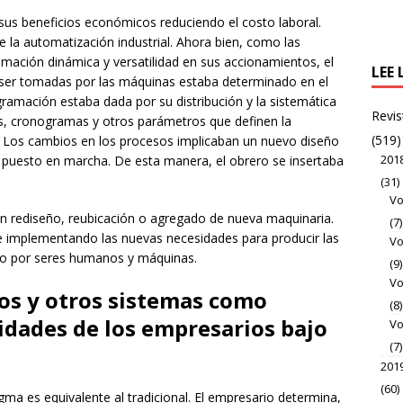
sus beneficios económicos reduciendo el costo laboral.
 la automatización industrial. Ahora bien, como las
amación dinámica y versatilidad en sus accionamientos, el
LEE 
 ser tomadas por las máquinas estaba determinado en el
ramación estaba dada por su distribución y la sistemática
Revis
s, cronogramas y otros parámetros que definen la
(519)
. Los cambios en los procesos implicaban un nuevo diseño
201
 y puesto en marcha. De esta manera, el obrero se insertaba
(31)
Vo
n rediseño, reubicación o agregado de nueva maquinaria.
(7)
e implementando las nuevas necesidades para producir las
Vo
ado por seres humanos y máquinas.
(9)
Vo
os y otros sistemas como
(8)
idades de los empresarios bajo
Vo
(7)
201
(60)
gma es equivalente al tradicional. El empresario determina,