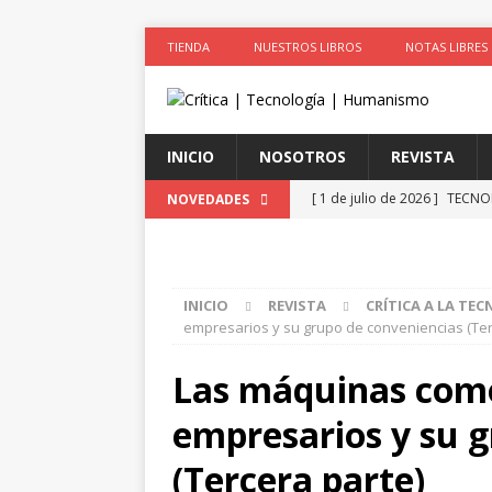
TIENDA
NUESTROS LIBROS
NOTAS LIBRES
INICIO
NOSOTROS
REVISTA
[ 1 de julio de 2026 ]
TECNOL
NOVEDADES
2026
[ 1 de julio de 2026 ]
Arte &
INICIO
REVISTA
CRÍTICA A LA TE
ACTIVISTAS POR CAUSAS JUS
empresarios y su grupo de conveniencias (Ter
[ 1 de julio de 2026 ]
Simula
Las máquinas como
colonizadores (Segunda par
empresarios y su 
[ 1 de julio de 2026 ]
La cie
el cuerpo
ESPIRITUALIDA
(Tercera parte)