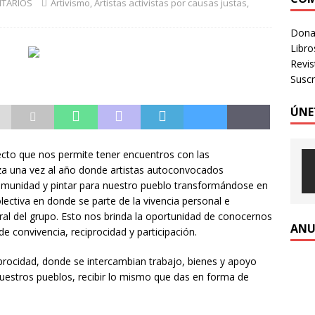
ITARIOS
Artivismo, Artistas activistas por causas justas
,
 identidad digital a personas en situación de calle
CRÍTICA A
Donac
Libro
Revi
Suscr
ÚNE
 que nos permite tener encuentros con las
za una vez al año donde artistas autoconvocados
omunidad y pintar para nuestro pueblo transformándose en
olectiva en donde se parte de la vivencia personal e
eral del grupo. Esto nos brinda la oportunidad de conocernos
ANU
e convivencia, reciprocidad y participación.
iprocidad, donde se intercambian trabajo, bienes y apoyo
uestros pueblos, recibir lo mismo que das en forma de