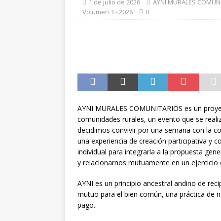
1 de julio de 2026
AYNI MURALES COMUN
[ 1 de julio de 2026 ]
Robo de
Volumen 3 - 2026
0
LA TECNOLOGÍA
AYNI MURALES COMUNITARIOS es un proyecto
comunidades rurales, un evento que se reali
decidimos convivir por una semana con la c
una experiencia de creación participativa y c
individual para integrarla a la propuesta gen
y relacionarnos mutuamente en un ejercicio d
AYNI es un principio ancestral andino de rec
mutuo para el bien común, una práctica de n
pago.