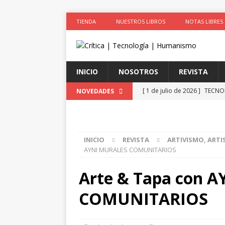
TIENDA
NUESTROS LIBROS
NOTAS LIBRES
INICIO
NOSOTROS
REVISTA
[ 1 de julio de 2026 ]
TECNOL
NOVEDADES
2026
[ 1 de julio de 2026 ]
Arte &
INICIO
REVISTA
ARTIVISMO, ARTI
ACTIVISTAS POR CAUSAS JUS
AYNI MURALES COMUNITARIOS
[ 1 de julio de 2026 ]
Simula
Arte & Tapa con 
colonizadores (Segunda par
COMUNITARIOS
[ 1 de julio de 2026 ]
La cie
el cuerpo
ESPIRITUALIDA