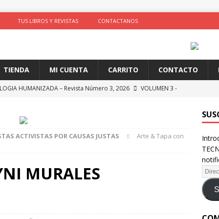
TUS LIBROS Y REVISTAS
CONTACTANOS
TIENDA
MI CUENTA
CARRITO
CONTACTO
OGIA HUMANIZADA – Revista Número 3, 2026
VOLUMEN 3 -
SUS
 Tapa con AYNI MURALES COMUNITARIOS
ARTIVISMO, ARTISTAS
STAS ACTIVISTAS POR CAUSAS JUSTAS
Arte & Tapa con
Intro
TAS
TECN
ción de comportamientos y praxis social con algoritmos no
notif
AYNI MURALES
te)
SOLIDARIDAD
ncia como conocimiento situado: transformación del saber desde
S
D
COM