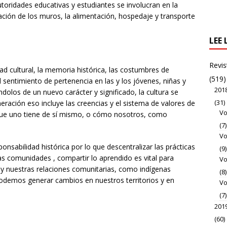
toridades educativas y estudiantes se involucran en la
ación de los muros, la alimentación, hospedaje y transporte
LEE 
Revis
d cultural, la memoria histórica, las costumbres de
(519)
l sentimiento de pertenencia en las y los jóvenes, niñas y
201
ndolos de un nuevo carácter y significado, la cultura se
(31)
ración eso incluye las creencias y el sistema de valores de
Vo
 que uno tiene de sí mismo, o cómo nosotros, como
(7)
Vo
onsabilidad histórica por lo que descentralizar las prácticas
(9)
ras comunidades , compartir lo aprendido es vital para
Vo
 y nuestras relaciones comunitarias, como indígenas
(8)
 podemos generar cambios en nuestros territorios y en
Vo
(7)
201
(60)