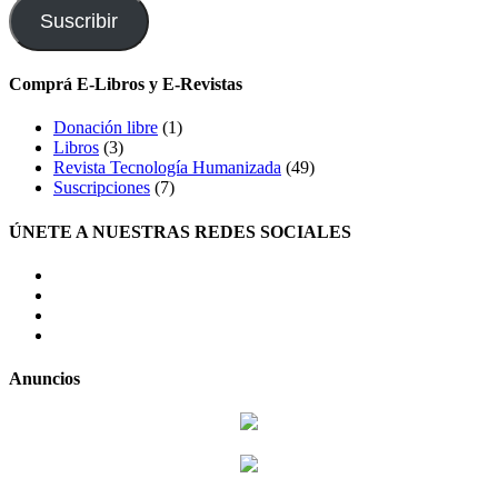
electrónico
Suscribir
Comprá E-Libros y E-Revistas
Donación libre
(1)
Libros
(3)
Revista Tecnología Humanizada
(49)
Suscripciones
(7)
ÚNETE A NUESTRAS REDES SOCIALES
facebook
twitter
LinkedIn
Instagram
Anuncios