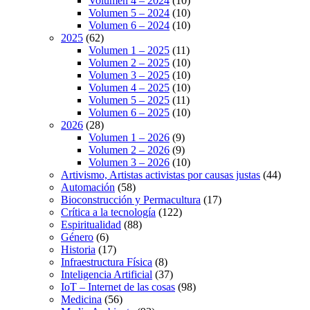
Volumen 4 – 2024
(10)
Volumen 5 – 2024
(10)
Volumen 6 – 2024
(10)
2025
(62)
Volumen 1 – 2025
(11)
Volumen 2 – 2025
(10)
Volumen 3 – 2025
(10)
Volumen 4 – 2025
(10)
Volumen 5 – 2025
(11)
Volumen 6 – 2025
(10)
2026
(28)
Volumen 1 – 2026
(9)
Volumen 2 – 2026
(9)
Volumen 3 – 2026
(10)
Artivismo, Artistas activistas por causas justas
(44)
Automación
(58)
Bioconstrucción y Permacultura
(17)
Crítica a la tecnología
(122)
Espiritualidad
(88)
Género
(6)
Historia
(17)
Infraestructura Física
(8)
Inteligencia Artificial
(37)
IoT – Internet de las cosas
(98)
Medicina
(56)