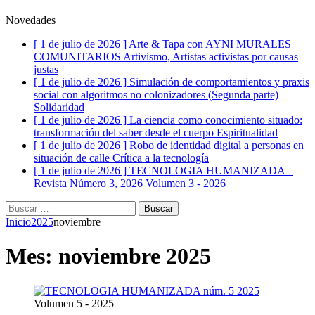
Novedades
[ 1 de julio de 2026 ]
Arte & Tapa con AYNI MURALES
COMUNITARIOS
Artivismo, Artistas activistas por causas
justas
[ 1 de julio de 2026 ]
Simulación de comportamientos y praxis
social con algoritmos no colonizadores (Segunda parte)
Solidaridad
[ 1 de julio de 2026 ]
La ciencia como conocimiento situado:
transformación del saber desde el cuerpo
Espiritualidad
[ 1 de julio de 2026 ]
Robo de identidad digital a personas en
situación de calle
Crítica a la tecnología
[ 1 de julio de 2026 ]
TECNOLOGIA HUMANIZADA –
Revista Número 3, 2026
Volumen 3 - 2026
Buscar:
Inicio
2025
noviembre
Mes:
noviembre 2025
Volumen 5 - 2025