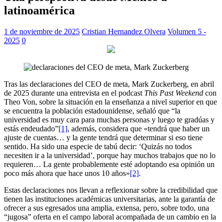
latinoamérica
1 de noviembre de 2025
Cristian Hernandez Olvera
Volumen 5 -
2025
0
Tras las declaraciones del CEO de meta, Mark Zuckerberg, en abril
de 2025 durante una entrevista en el podcast
This Past Weekend
con
Theo Von, sobre la situación en la enseñanza a nivel superior en que
se encuentra la población estadounidense, señaló que “la
universidad es muy cara para muchas personas y luego te gradúas y
estás endeudado”
[1]
, además, considera que «tendrá que haber un
ajuste de cuentas… y la gente tendrá que determinar si eso tiene
sentido. Ha sido una especie de tabú decir: ‘Quizás no todos
necesiten ir a la universidad’, porque hay muchos trabajos que no lo
requieren… La gente probablemente esté adoptando esa opinión un
poco más ahora que hace unos 10 años»
[2]
.
Estas declaraciones nos llevan a reflexionar sobre la credibilidad que
tienen las instituciones académicas universitarias, ante la garantía de
ofrecer a sus egresados una amplia, extensa, pero, sobre todo, una
“jugosa” oferta en el campo laboral acompañada de un cambio en la