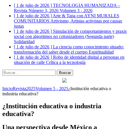
[ 1 de julio de 2026 ]
TECNOLOGIA HUMANIZADA –
Revista Número 3, 2026
Volumen 3 - 2026
[ 1 de julio de 2026 ]
Arte & Tapa con AYNI MURALES
COMUNITARIOS
Artivismo, Artistas activistas por causas
justas
[ 1 de julio de 2026 ]
Simulación de comportamientos y praxis
social con algoritmos no colonizadores (Segunda parte)
Solidaridad
[ 1 de julio de 2026 ]
La ciencia como conocimiento situado:
transformación del saber desde el cuerpo
Espiritualidad
[ 1 de julio de 2026 ]
Robo de identidad digital a personas en
situación de calle
Crítica a la tecnología
Buscar:
Inicio
Revista
2025
Volumen 5 - 2025
¿Institución educativa o
industria educativa?
¿Institución educativa o industria
educativa?
Una perspectiva desde México a