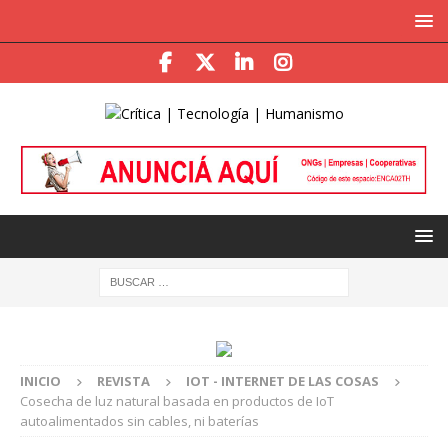
INICIO
REVISTA
IOT - INTERNET DE LAS COSAS
Cosecha de luz natural basada en productos de IoT
autoalimentados sin cables, ni baterías