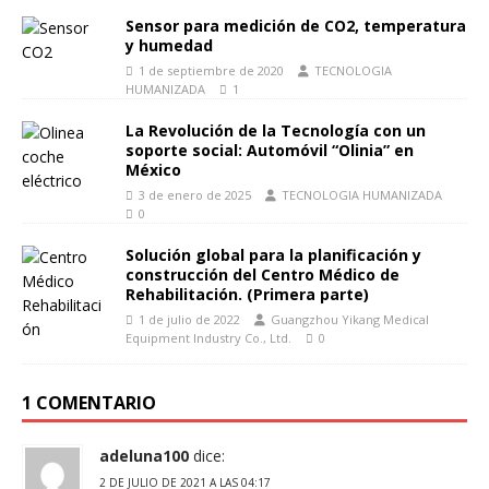
Sensor para medición de CO2, temperatura
y humedad
1 de septiembre de 2020
TECNOLOGIA
HUMANIZADA
1
La Revolución de la Tecnología con un
soporte social: Automóvil “Olinia” en
México
3 de enero de 2025
TECNOLOGIA HUMANIZADA
0
Solución global para la planificación y
construcción del Centro Médico de
Rehabilitación. (Primera parte)
1 de julio de 2022
Guangzhou Yikang Medical
Equipment Industry Co., Ltd.
0
1 COMENTARIO
adeluna100
dice:
2 DE JULIO DE 2021 A LAS 04:17