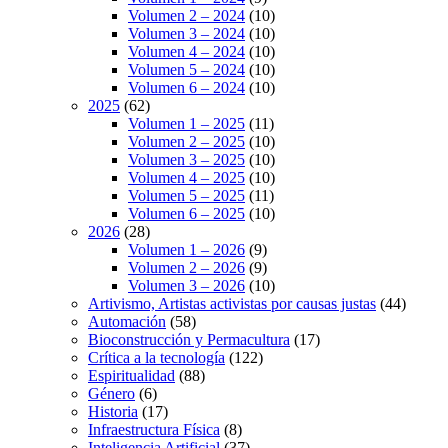
Volumen 2 – 2024
(10)
Volumen 3 – 2024
(10)
Volumen 4 – 2024
(10)
Volumen 5 – 2024
(10)
Volumen 6 – 2024
(10)
2025
(62)
Volumen 1 – 2025
(11)
Volumen 2 – 2025
(10)
Volumen 3 – 2025
(10)
Volumen 4 – 2025
(10)
Volumen 5 – 2025
(11)
Volumen 6 – 2025
(10)
2026
(28)
Volumen 1 – 2026
(9)
Volumen 2 – 2026
(9)
Volumen 3 – 2026
(10)
Artivismo, Artistas activistas por causas justas
(44)
Automación
(58)
Bioconstrucción y Permacultura
(17)
Crítica a la tecnología
(122)
Espiritualidad
(88)
Género
(6)
Historia
(17)
Infraestructura Física
(8)
Inteligencia Artificial
(37)