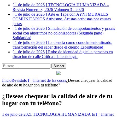
[ 1 de julio de 2026 ]
TECNOLOGIA HUMANIZADA –
Revista Número 3, 2026
Volumen 3 - 2026
[ 1 de julio de 2026 ]
Arte & Tapa con AYNI MURALES
COMUNITARIOS
Artivismo, Artistas activistas por causas
justas
[ 1 de julio de 2026 ]
Simulación de comportamientos y praxis
social con algoritmos no colonizadores (Segunda parte)
Solidaridad
[ 1 de julio de 2026 ]
La ciencia como conocimiento situado:
transformación del saber desde el cuerpo
Espiritualidad
[ 1 de julio de 2026 ]
Robo de identidad digital a personas en
situación de calle
Crítica a la tecnología
Buscar:
Inicio
Revista
IoT - Internet de las cosas
¿Deseas chequear la calidad
de aire de tu hogar con tu teléfono?
¿Deseas chequear la calidad de aire de tu
hogar con tu teléfono?
1 de julio de 2021
TECNOLOGIA HUMANIZADA
IoT - Internet