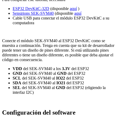
ESP32 DevKitC-32D
(disponible
aquí
)
Sensirions SEK-SVM40
(disponible
aquí
Cable USB para conectar el módulo ESP32 DevKitC a su
computadora
Conecte el módulo SEK-SVM40 al ESP32 DevKitC como se
muestra a continuación. Tenga en cuenta que su kit de desarrollador
puede tener un diseño de pines diferente. Si está utilizando pines
diferentes o tiene un diseño diferente, es posible que deba ajustar el
código en consecuencia.
VDD
del SEK-SVM40 a los
3.3V
del ESP32
GND
del SEK-SVM40 al
GND
del ESP32
SCL
del SEK-SVM40 al
IO22
del ESP32
SDA
del SEK-SVM40 al
IO21
del ESP32
SEL
del SEK-SVM40 al
GND
del ESP32 (eligiendo la
interfaz I2C)
Configuración del software