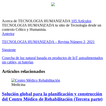
Acerca de TECNOLOGIA HUMANIZADA
105 Artículos
TECNOLOGIA HUMANIZADA tu sitio de Tecnología desde un
contexto Crítico y Humanista.
Sitio
Facebook
Instagram
Twitter
LinkedIn
Anterior
web
TECNOLOGIA HUMANIZADA – Revista Número 2, 2021
Siguiente
Cosecha de luz natural basada en productos de IoT autoalimentados
sin cables, ni baterías
Artículos relacionados
Medicina
Solución global para la planificación y construcción
del Centro Médico de Rehabilitación (Tercera parte)