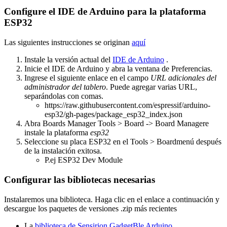
Configure el IDE de Arduino para la plataforma
ESP32
Las siguientes instrucciones se originan
aquí
Instale la versión actual del
IDE de Arduino
.
Inicie el IDE de Arduino y abra la ventana de Preferencias.
Ingrese el siguiente enlace en el campo
URL adicionales del
administrador del tablero
. Puede agregar varias URL,
separándolas con comas.
https://raw.githubusercontent.com/espressif/arduino-
esp32/gh-pages/package_esp32_index.json
Abra Boards Manager Tools > Board -> Board Managere
instale la plataforma
esp32
Seleccione su placa ESP32 en el Tools > Boardmenú después
de la instalación exitosa.
P.ej ESP32 Dev Module
Configurar las bibliotecas necesarias
Instalaremos una biblioteca. Haga clic en el enlace a continuación y
descargue los paquetes de versiones .zip más recientes
La
biblioteca de Sensirion GadgetBle Arduino