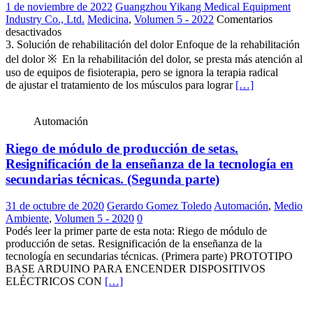
1 de noviembre de 2022
Guangzhou Yikang Medical Equipment
Industry Co., Ltd.
Medicina
,
Volumen 5 - 2022
Comentarios
en
desactivados
Solución
3. Solución de rehabilitación del dolor Enfoque de la rehabilitación
global
del dolor ※ En la rehabilitación del dolor, se presta más atención al
para
uso de equipos de fisioterapia, pero se ignora la terapia radical
la
de ajustar el tratamiento de los músculos para lograr
[…]
planificación
y
construcción
Automación
del
Centro
Riego de módulo de producción de setas.
Médico
Resignificación de la enseñanza de la tecnología en
de
secundarias técnicas. (Segunda parte)
Rehabilitación
(Tercera
31 de octubre de 2020
Gerardo Gomez Toledo
Automación
,
Medio
parte)
Ambiente
,
Volumen 5 - 2020
0
Podés leer la primer parte de esta nota: Riego de módulo de
producción de setas. Resignificación de la enseñanza de la
tecnología en secundarias técnicas. (Primera parte) PROTOTIPO
BASE ARDUINO PARA ENCENDER DISPOSITIVOS
ELÉCTRICOS CON
[…]