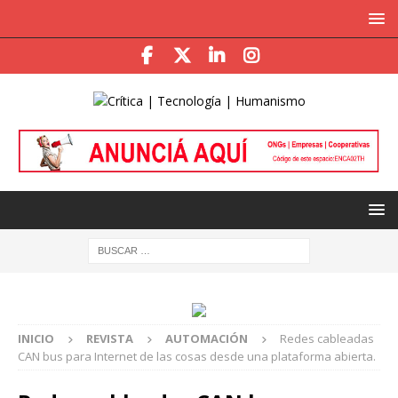
INICIO
REVISTA
AUTOMACIÓN
Redes cableadas
CAN bus para Internet de las cosas desde una plataforma abierta.