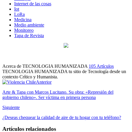
Internet de las cosas
Iot
LoRa
Medicina
Medio ambiente
Monitoreo
Tapa de Revista
Acerca de TECNOLOGIA HUMANIZADA
105 Artículos
TECNOLOGIA HUMANIZADA tu sitio de Tecnología desde un
contexto Crítico y Humanista.
Sitio
Facebook
Instagram
Twitter
LinkedIn
Anterior
web
Arte & Tapa con Marcos Lucitano. Su obra: «Represión del
gobierno chileno». Ser víctima en primera persona
Siguiente
¿Deseas chequear la calidad de aire de tu hogar con tu teléfono?
Artículos relacionados