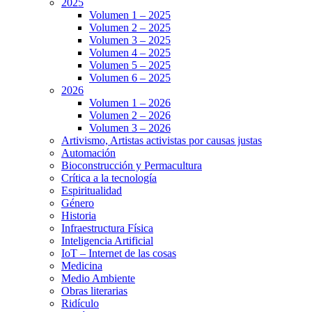
2025
Volumen 1 – 2025
Volumen 2 – 2025
Volumen 3 – 2025
Volumen 4 – 2025
Volumen 5 – 2025
Volumen 6 – 2025
2026
Volumen 1 – 2026
Volumen 2 – 2026
Volumen 3 – 2026
Artivismo, Artistas activistas por causas justas
Automación
Bioconstrucción y Permacultura
Crítica a la tecnología
Espiritualidad
Género
Historia
Infraestructura Física
Inteligencia Artificial
IoT – Internet de las cosas
Medicina
Medio Ambiente
Obras literarias
Ridículo