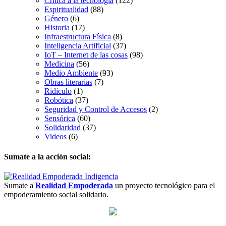
Crítica a la tecnología
(122)
Espiritualidad
(88)
Género
(6)
Historia
(17)
Infraestructura Física
(8)
Inteligencia Artificial
(37)
IoT – Internet de las cosas
(98)
Medicina
(56)
Medio Ambiente
(93)
Obras literarias
(7)
Ridículo
(1)
Robótica
(37)
Seguridad y Control de Accesos
(2)
Sensórica
(60)
Solidaridad
(37)
Videos
(6)
Sumate a la acción social:
Sumate a
Realidad Empoderada
un proyecto tecnológico para el
empoderamiento social solidario.