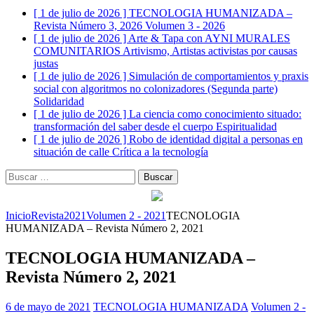
[ 1 de julio de 2026 ]
TECNOLOGIA HUMANIZADA –
Revista Número 3, 2026
Volumen 3 - 2026
[ 1 de julio de 2026 ]
Arte & Tapa con AYNI MURALES
COMUNITARIOS
Artivismo, Artistas activistas por causas
justas
[ 1 de julio de 2026 ]
Simulación de comportamientos y praxis
social con algoritmos no colonizadores (Segunda parte)
Solidaridad
[ 1 de julio de 2026 ]
La ciencia como conocimiento situado:
transformación del saber desde el cuerpo
Espiritualidad
[ 1 de julio de 2026 ]
Robo de identidad digital a personas en
situación de calle
Crítica a la tecnología
Buscar:
Inicio
Revista
2021
Volumen 2 - 2021
TECNOLOGIA
HUMANIZADA – Revista Número 2, 2021
TECNOLOGIA HUMANIZADA –
Revista Número 2, 2021
6 de mayo de 2021
TECNOLOGIA HUMANIZADA
Volumen 2 -