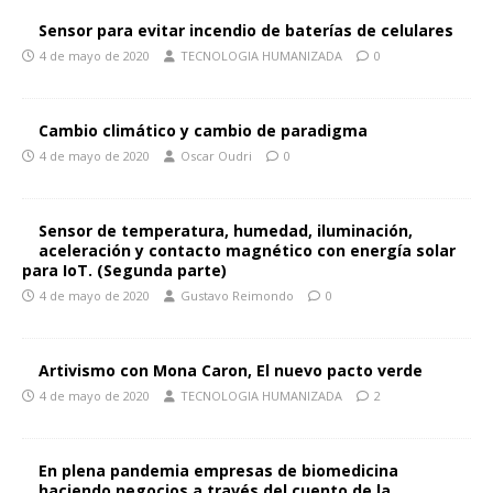
Sensor para evitar incendio de baterías de celulares
4 de mayo de 2020
TECNOLOGIA HUMANIZADA
0
Cambio climático y cambio de paradigma
4 de mayo de 2020
Oscar Oudri
0
Sensor de temperatura, humedad, iluminación,
aceleración y contacto magnético con energía solar
para IoT. (Segunda parte)
4 de mayo de 2020
Gustavo Reimondo
0
Artivismo con Mona Caron, El nuevo pacto verde
4 de mayo de 2020
TECNOLOGIA HUMANIZADA
2
En plena pandemia empresas de biomedicina
haciendo negocios a través del cuento de la