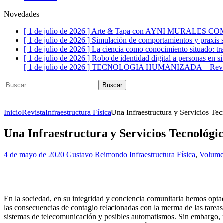
Novedades
[ 1 de julio de 2026 ]
Arte & Tapa con AYNI MURALES C
[ 1 de julio de 2026 ]
Simulación de comportamientos y praxis s
[ 1 de julio de 2026 ]
La ciencia como conocimiento situado: tr
[ 1 de julio de 2026 ]
Robo de identidad digital a personas en si
[ 1 de julio de 2026 ]
TECNOLOGIA HUMANIZADA – Revist
Buscar:
Inicio
Revista
Infraestructura Física
Una Infraestructura y Servicios Te
Una Infraestructura y Servicios Tecnológi
4 de mayo de 2020
Gustavo Reimondo
Infraestructura Física
,
Volume
En la sociedad, en su integridad y conciencia comunitaria hemos optad
las consecuencias de contagio relacionadas con la merma de las tareas
sistemas de telecomunicación y posibles automatismos. Sin embargo, 