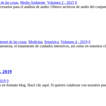
 de las cosas
,
Medio Ambiente
,
Volumen 2 - 2025
0
cesarios para el análisis de audio: Obtuve archivos de audio del conjun
ternet de las cosas
,
Medicina
,
Sensórica
,
Volumen 4 - 2019
0
anestesia, el tratamiento de cuidados intensivos, así como en entornos 
 2019
2019
0
s en formato blog. Hacé clic aquí. Si quieres colaborar con nosotros pue