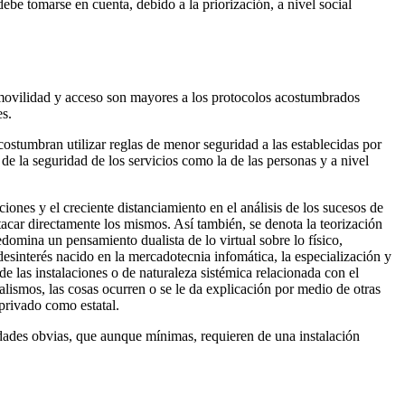
be tomarse en cuenta, debido a la priorización, a nivel social
e movilidad y acceso son mayores a los protocolos acostumbrados
es.
costumbran utilizar reglas de menor seguridad a las establecidas por
 de la seguridad de los servicios como la de las personas y a nivel
iones y el creciente distanciamiento en el análisis de los sucesos de
atacar directamente los mismos. Así también, se denota la teorización
domina un pensamiento dualista de lo virtual sobre lo físico,
desinterés nacido en la mercadotecnia infomática, la especialización y
de las instalaciones o de naturaleza sistémica relacionada con el
lismos, las cosas ocurren o se le da explicación por medio de otras
 privado como estatal.
dades obvias, que aunque mínimas, requieren de una instalación