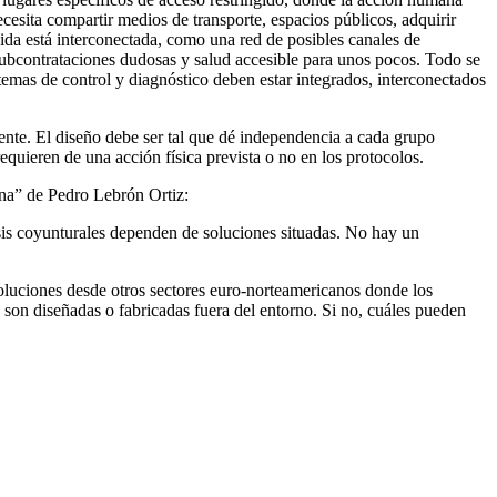
n lugares específicos de acceso restringido, donde la acción humana
necesita compartir medios de transporte, espacios públicos, adquirir
ida está interconectada, como una red de posibles canales de
 subcontrataciones dudosas y salud accesible para unos pocos. Todo se
stemas de control y diagnóstico deben estar integrados, interconectados
igente. El diseño debe ser tal que dé independencia a cada grupo
quieren de una acción física prevista o no en los protocolos.
ena” de Pedro Lebrón Ortiz:
sis coyunturales dependen de soluciones situadas. No hay un
oluciones desde otros sectores euro-norteamericanos donde los
e son diseñadas o fabricadas fuera del entorno. Si no, cuáles pueden