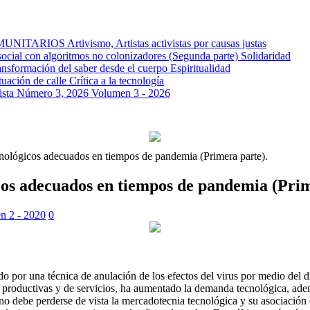
OMUNITARIOS
Artivismo, Artistas activistas por causas justas
ocial con algoritmos no colonizadores (Segunda parte)
Solidaridad
ansformación del saber desde el cuerpo
Espiritualidad
tuación de calle
Crítica a la tecnología
a Número 3, 2026
Volumen 3 - 2026
cnológicos adecuados en tiempos de pandemia (Primera parte).
cos adecuados en tiempos de pandemia (Prim
n 2 - 2020
0
o por una técnica de anulación de los efectos del virus por medio del d
 productivas y de servicios, ha aumentado la demanda tecnológica, adem
no debe perderse de vista la mercadotecnia tecnológica y su asociaci