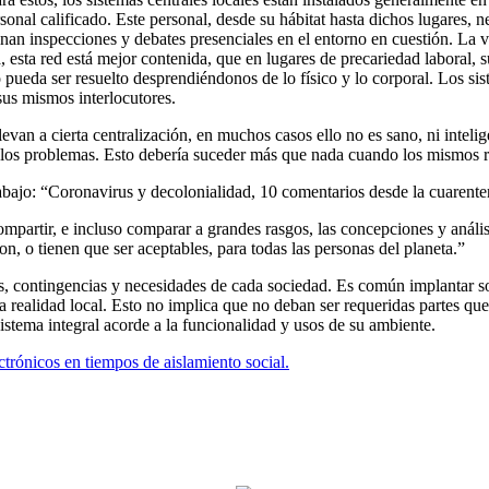
a estos, los sistemas centrales locales están instalados generalmente e
ersonal calificado. Este personal, desde su hábitat hasta dichos lugares, 
nan inspecciones y debates presenciales en el entorno en cuestión. La v
, esta red está mejor contenida, que en lugares de precariedad laboral,
 pueda ser resuelto desprendiéndonos de lo físico y lo corporal. Los si
sus mismos interlocutores.
levan a cierta centralización, en muchos casos ello no es sano, ni intel
 los problemas. Esto debería suceder más que nada cuando los mismos re
abajo: “Coronavirus y decolonialidad, 10 comentarios desde la cuarent
mpartir, e incluso comparar a grandes rasgos, las concepciones y análi
son, o tienen que ser aceptables, para todas las personas del planeta.”
es, contingencias y necesidades de cada sociedad. Es común implantar s
a realidad local. Esto no implica que no deban ser requeridas partes qu
istema integral acorde a la funcionalidad y usos de su ambiente.
ctrónicos en tiempos de aislamiento social.