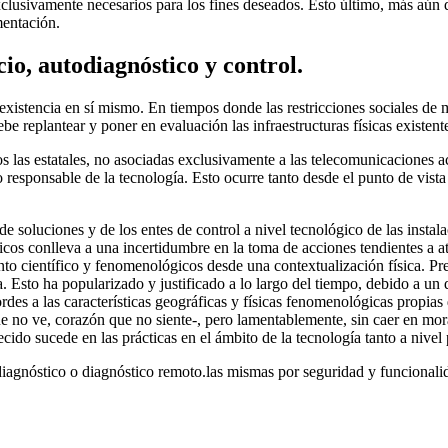
clusivamente necesarios para los fines deseados. Esto último, más aún de
mentación.
io, autodiagnóstico y control.
 existencia en sí mismo. En tiempos donde las restricciones sociales d
be replantear y poner en evaluación las infraestructuras físicas existent
s las estatales, no asociadas exclusivamente a las telecomunicaciones a
 responsable de la tecnología. Esto ocurre tanto desde el punto de vista
 soluciones y de los entes de control a nivel tecnológico de las instalac
físicos conlleva a una incertidumbre en la toma de acciones tendientes a 
to científico y fenomenológicos desde una contextualización física. Pre
 Esto ha popularizado y justificado a lo largo del tiempo, debido a un 
ordes a las características geográficas y físicas fenomenológicas propias 
e no ve, corazón que no siente-, pero lamentablemente, sin caer en mora
cido sucede en las prácticas en el ámbito de la tecnología tanto a nivel
iagnóstico o diagnóstico remoto.las mismas por seguridad y funcionali