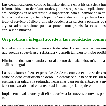
Las comunicaciones, como lo han sido siempre en la historia de la hu
información, tanto de relatos orales, pinturas rupestres, compilacione
arqueológicos en lo referente a la importancia para el hombre de la t
tanto a nivel social y/o tecnológico. Como tales y como parte de los s
todo, el servicio público o privado pueden estar sujetos a pérdidas 
algunas administraciones públicas ponen como premisa las cuestiones e
con la vida humana.
Un problema integral acorde a las necesidades comuni
No debemos convertir en héroe al trabajador. Deben darse las herramie
que puedan supervisarse a distancia y cumplir también lo mejor posibl
Eliminar el dualismo, dando valor al cuerpo del trabajador, más que a
análisis integral.
Las soluciones deben ser pensadas desde el contexto en que se desarrol
solución debe estar diseñada desde un desenlace que nace desde sus té
esencial a la salud y la seguridad necesarias para ser garantizadas a n
tener una variabilidad en la realidad humana que la requiere.
Implementar soluciones y diseños acordes a los nuevos contextos ponen 
toda.