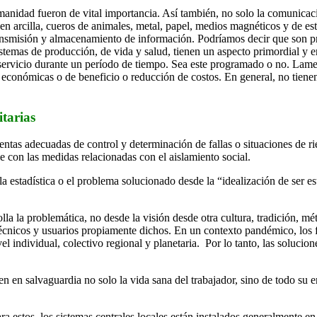
manidad fueron de vital importancia. Así también, no solo la comunica
s en arcilla, cueros de animales, metal, papel, medios magnéticos y de 
ransmisión y almacenamiento de información. Podríamos decir que son pr
istemas de producción, de vida y salud, tienen un aspecto primordial y 
de servicio durante un período de tiempo. Sea este programado o no. La
conómicas o de beneficio o reducción de costos. En general, no tienen e
tarias
ntas adecuadas de control y determinación de fallas o situaciones de rie
e con las medidas relacionadas con el aislamiento social.
 la estadística o el problema solucionado desde la “idealización de ser
la la problemática, no desde la visión desde otra cultura, tradición, m
cnicos y usuarios propiamente dichos. En un contexto pandémico, los fru
ivel individual, colectivo regional y planetaria. Por lo tanto, las solu
en salvaguardia no solo la vida sana del trabajador, sino de todo su en