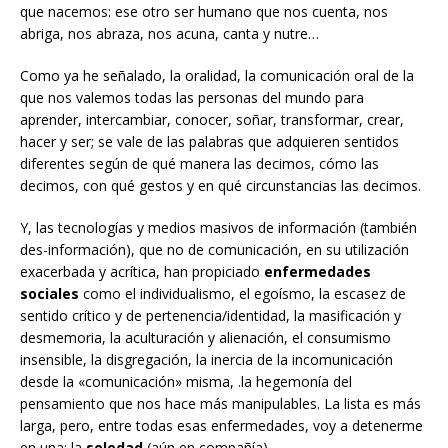
que nacemos: ese otro ser humano que nos cuenta, nos
abriga, nos abraza, nos acuna, canta y nutre…
Como ya he señalado, la oralidad, la comunicación oral de la
que nos valemos todas las personas del mundo para
aprender, intercambiar, conocer, soñar, transformar, crear,
hacer y ser; se vale de las palabras que adquieren sentidos
diferentes según de qué manera las decimos, cómo las
decimos, con qué gestos y en qué circunstancias las decimos.
Y, las tecnologías y medios masivos de información (también
des-información), que no de comunicación, en su utilización
exacerbada y acrítica, han propiciado
enfermedades
sociales
como el individualismo, el egoísmo, la escasez de
sentido crítico y de pertenencia/identidad, la masificación y
desmemoria, la aculturación y alienación, el consumismo
insensible, la disgregación, la inercia de la incomunicación
desde la «comunicación» misma, .la hegemonía del
pensamiento que nos hace más manipulables. La lista es más
larga, pero, entre todas esas enfermedades, voy a detenerme
en una: la
soledad
(aún en compañía).