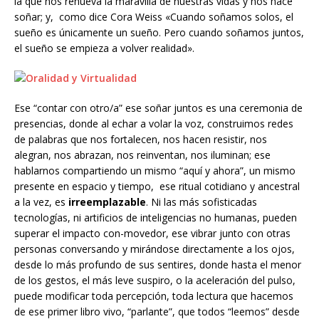
la que nos renueva la maravilla de nuestras vidas y nos hace
soñar; y, como dice Cora Weiss «Cuando soñamos solos, el
sueño es únicamente un sueño. Pero cuando soñamos juntos,
el sueño se empieza a volver realidad».
Ese “contar con otro/a” ese soñar juntos es una ceremonia de
presencias, donde al echar a volar la voz, construimos redes
de palabras que nos fortalecen, nos hacen resistir, nos
alegran, nos abrazan, nos reinventan, nos iluminan; ese
hablarnos compartiendo un mismo “aquí y ahora”, un mismo
presente en espacio y tiempo, ese ritual cotidiano y ancestral
a la vez, es
irreemplazable
. Ni las más sofisticadas
tecnologías, ni artificios de inteligencias no humanas, pueden
superar el impacto con-movedor, ese vibrar junto con otras
personas conversando y mirándose directamente a los ojos,
desde lo más profundo de sus sentires, donde hasta el menor
de los gestos, el más leve suspiro, o la aceleración del pulso,
puede modificar toda percepción, toda lectura que hacemos
de ese primer libro vivo, “parlante”, que todos “leemos” desde