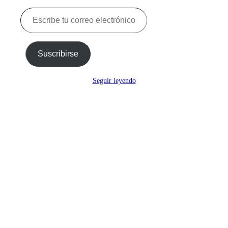
Escribe
tu
correo
electrónico…
Suscribirse
Seguir leyendo