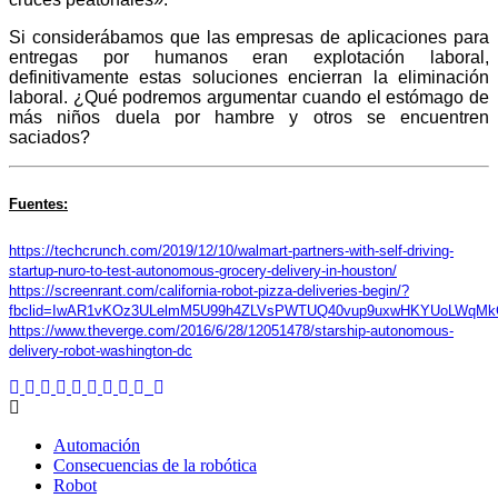
Si considerábamos que las empresas de aplicaciones para
entregas por humanos eran explotación laboral,
definitivamente estas soluciones encierran la eliminación
laboral. ¿Qué podremos argumentar cuando el estómago de
más niños duela por hambre y otros se encuentren
saciados?
Fuentes:
https://techcrunch.com/2019/12/10/walmart-partners-with-self-driving-
startup-nuro-to-test-autonomous-grocery-delivery-in-houston/
https://screenrant.com/california-robot-pizza-deliveries-begin/?
fbclid=IwAR1vKOz3ULelmM5U99h4ZLVsPWTUQ40vup9uxwHKYUoLWqMkG
https://www.theverge.com/2016/6/28/12051478/starship-autonomous-
delivery-robot-washington-dc
Automación
Consecuencias de la robótica
Robot