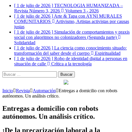
[ 1 de julio de 2026 ]
TECNOLOGIA HUMANIZADA –
Revista Número 3, 2026
Volumen 3 - 2026
[ 1 de julio de 2026 ]
Arte & Tapa con AYNI MURALES
COMUNITARIOS
Artivismo, Artistas activistas por causas
justas
[ 1 de julio de 2026 ]
Simulación de comportamientos y praxis
social con algoritmos no colonizadores (Segunda parte)
Solidaridad
[ 1 de julio de 2026 ]
La ciencia como conocimiento situado:
transformación del saber desde el cuerpo
Espiritualidad
[ 1 de julio de 2026 ]
Robo de identidad digital a personas en
situación de calle
Crítica a la tecnología
Buscar:
Inicio
Revista
Automación
Entregas a domicilio con robots
autónomos. Un análisis crítico.
Entregas a domicilio con robots
autónomos. Un análisis crítico.
¡De la precarización laboral a la