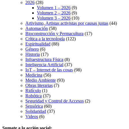
2026
(28)
Volumen 1 – 2026
(9)
Volumen 2 – 2026
(9)
Volumen 3 – 2026
(10)
Artivismo, Artistas activistas por causas justas
(44)
Automación
(58)
Bioconstrucción y Permacultura
(17)
Crítica a la tecnología
(122)
Espiritualidad
(88)
Género
(6)
Historia
(17)
Infraestructura Física
(8)
Inteligencia Artificial
(37)
IoT – Internet de las cosas
(98)
Medicina
(56)
Medio Ambiente
(93)
Obras literarias
(7)
Ridículo
(1)
Robótica
(37)
Seguridad y Control de Accesos
(2)
Sensórica
(60)
Solidaridad
(37)
Videos
(6)
Sumate a la acción social: