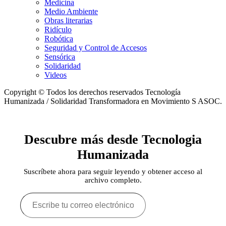
Medicina
Medio Ambiente
Obras literarias
Ridículo
Robótica
Seguridad y Control de Accesos
Sensórica
Solidaridad
Videos
Copyright © Todos los derechos reservados Tecnología
Humanizada / Solidaridad Transformadora en Movimiento S ASOC.
Descubre más desde Tecnologia
Humanizada
Suscríbete ahora para seguir leyendo y obtener acceso al
archivo completo.
Escribe
tu
correo
electrónico…