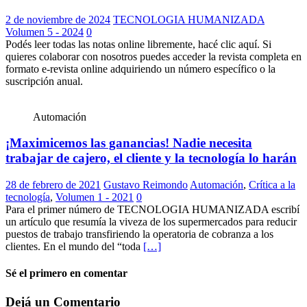
2 de noviembre de 2024
TECNOLOGIA HUMANIZADA
Volumen 5 - 2024
0
Podés leer todas las notas online libremente, hacé clic aquí. Si
quieres colaborar con nosotros puedes acceder la revista completa en
formato e-revista online adquiriendo un número específico o la
suscripción anual.
Automación
¡Maximicemos las ganancias! Nadie necesita
trabajar de cajero, el cliente y la tecnología lo harán
28 de febrero de 2021
Gustavo Reimondo
Automación
,
Crítica a la
tecnología
,
Volumen 1 - 2021
0
Para el primer número de TECNOLOGIA HUMANIZADA escribí
un artículo que resumía la viveza de los supermercados para reducir
puestos de trabajo transfiriendo la operatoria de cobranza a los
clientes. En el mundo del “toda
[…]
Sé el primero en comentar
Dejá un Comentario