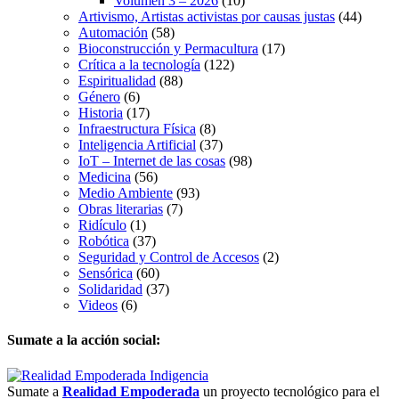
Volumen 3 – 2026
(10)
Artivismo, Artistas activistas por causas justas
(44)
Automación
(58)
Bioconstrucción y Permacultura
(17)
Crítica a la tecnología
(122)
Espiritualidad
(88)
Género
(6)
Historia
(17)
Infraestructura Física
(8)
Inteligencia Artificial
(37)
IoT – Internet de las cosas
(98)
Medicina
(56)
Medio Ambiente
(93)
Obras literarias
(7)
Ridículo
(1)
Robótica
(37)
Seguridad y Control de Accesos
(2)
Sensórica
(60)
Solidaridad
(37)
Videos
(6)
Sumate a la acción social:
Sumate a
Realidad Empoderada
un proyecto tecnológico para el