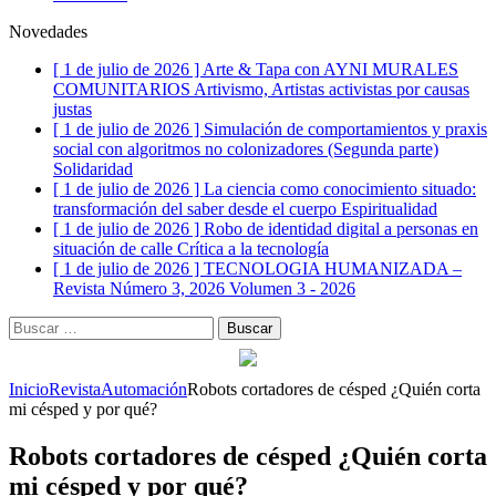
Novedades
[ 1 de julio de 2026 ]
Arte & Tapa con AYNI MURALES
COMUNITARIOS
Artivismo, Artistas activistas por causas
justas
[ 1 de julio de 2026 ]
Simulación de comportamientos y praxis
social con algoritmos no colonizadores (Segunda parte)
Solidaridad
[ 1 de julio de 2026 ]
La ciencia como conocimiento situado:
transformación del saber desde el cuerpo
Espiritualidad
[ 1 de julio de 2026 ]
Robo de identidad digital a personas en
situación de calle
Crítica a la tecnología
[ 1 de julio de 2026 ]
TECNOLOGIA HUMANIZADA –
Revista Número 3, 2026
Volumen 3 - 2026
Buscar:
Inicio
Revista
Automación
Robots cortadores de césped ¿Quién corta
mi césped y por qué?
Robots cortadores de césped ¿Quién corta
mi césped y por qué?