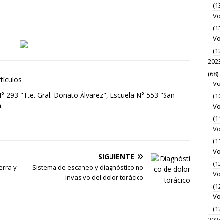
(1
Vo
(1
Vo
(1
202
(68)
rtículos
Vo
 293 "Tte. Gral. Donato Álvarez", Escuela N° 553 "San
(1
.
Vo
(1
Vo
(1
Vo
SIGUIENTE
(1
erra y
Sistema de escaneo y diagnóstico no
Vo
invasivo del dolor torácico
(1
Vo
(1
202