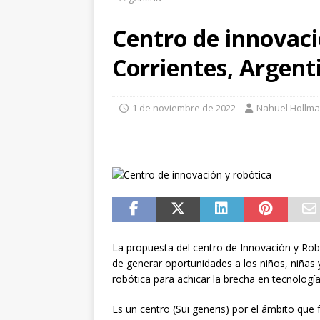
[ 1 de julio de 2026 ]
Robo d
Centro de innovaci
LA TECNOLOGÍA
Corrientes, Argent
[ 1 de julio de 2026 ]
TECNO
2026
1 de noviembre de 2022
Nahuel Hollm
La propuesta del centro de Innovación y Rob
de generar oportunidades a los niños, niñas 
robótica para achicar la brecha en tecnologí
Es un centro (Sui generis) por el ámbito que