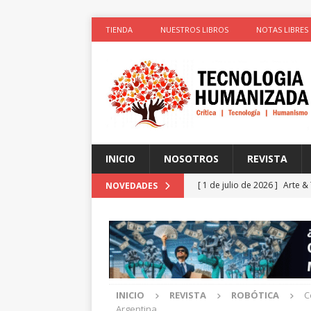
TIENDA
NUESTROS LIBROS
NOTAS LIBRES
INICIO
NOSOTROS
REVISTA
[ 1 de julio de 2026 ]
Arte &
NOVEDADES
ACTIVISTAS POR CAUSAS JUS
[ 1 de julio de 2026 ]
Simula
colonizadores (Segunda par
[ 1 de julio de 2026 ]
La cie
INICIO
REVISTA
ROBÓTICA
C
el cuerpo
ESPIRITUALIDA
Argentina