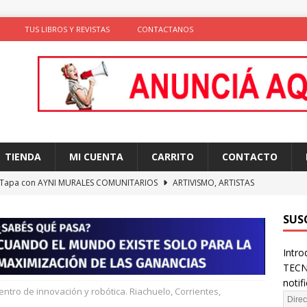
TUS LIBROS Y REVISTAS
CONTACTANOS
TIENDA
MI CUENTA
CARRITO
CONTACTO
 Tapa con AYNI MURALES COMUNITARIOS
ARTIVISMO, ARTISTAS
TAS
SUS
ción de comportamientos y praxis social con algoritmos no
Intro
te)
SOLIDARIDAD
TECN
ncia como conocimiento situado: transformación del saber desde
notif
entro de innovación y robótica. Riachuelo, Corrientes,
D