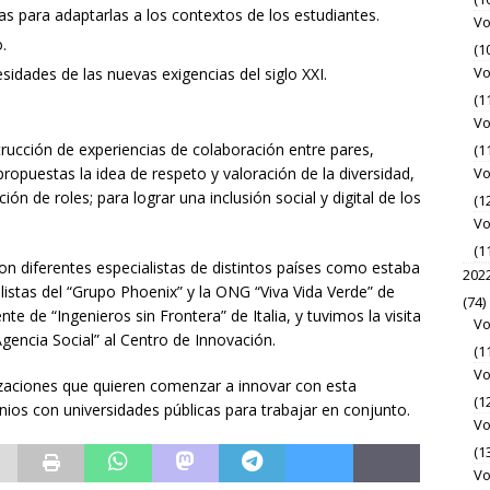
as para adaptarlas a los contextos de los estudiantes.
Vo
.
(1
Vo
idades de las nuevas exigencias del siglo XXI.
(1
Vo
rucción de experiencias de colaboración entre pares,
(1
Vo
ropuestas la idea de respeto y valoración de la diversidad,
ón de roles; para lograr una inclusión social y digital de los
(1
Vo
(1
on diferentes especialistas de distintos países como estaba
202
alistas del “Grupo Phoenix” y la ONG “Viva Vida Verde” de
(74)
 de “Ingenieros sin Frontera” de Italia, y tuvimos la visita
Vo
gencia Social” al Centro de Innovación.
(1
Vo
izaciones que quieren comenzar a innovar con esta
(1
ios con universidades públicas para trabajar en conjunto.
Vo
(1
Vo