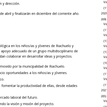
Vo
 y dirección.
(1
202
e abril y finalizarán en diciembre del corriente año.
(69)
Vo
(1
Vo
(1
ológica en los niños/as y jóvenes de Riachuelo y
Vo
l apoyo adecuado de un grupo multidisciplinario de
(1
dan colaborar en desarrollar ideas y proyectos.
Vo
(1
omovido por la municipalidad de Riachuelo.
Vo
cio oportunidades a los niños/as y jóvenes.
(1
Vo
co.
(1
, fomentar la productividad de ellas, desde edades
202
(65)
cado laboral del futuro.
Vo
ando la visión y misión del proyecto.
(1