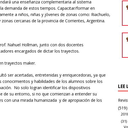
brindará una enseñanza complementaria al sistema
or la demanda de estos tiempos. Capacitar/formar en
tamente a niños, niñas y jóvenes de zonas como: Riachuelo,
zonas cercanas de la provincia de Corrientes, Argentina.
 Prof. Nahuel Hollman, junto con dos docentes
tadores encargados de dictar los trayectos.
en trayectos maker.
sultó ser acertadas, entretenidas y enriquecedoras, ya que
os conocimientos y habilidades de los alumnos sobre los
LEE 
ción. No solo logran identificar los dispositivos
e de su entorno, si no que comienzan a entender su
Revis
jes con una mirada humanizada y de apropiación de los
(519)
201
(31)
Vo