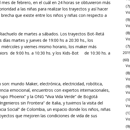
el mes de febrero, en el cuál en 24 horas se obtuvieron más
(7)
prioridad a las niñas para realizar los trayectos y así hacer
Vo
 brecha que existe entre los niños y niñas con respecto a
(9)
Vo
(8)
e Riachuelo de martes a sábados. Los trayectos Bot-Retá
Vo
días martes y jueves de 19:00 hs a 20:30 hs., los
(7)
s miércoles y viernes mismo horario, los maker más
201
ors de 9:00 hs. a 10:30 hs. y los Kids-Bot de 10:30 hs. a
(60)
Vo
(8)
Vo
n son: mundo Maker, electrónica, electricidad, robótica,
(9)
igencia emocional, encuentros con expertos internacionales,
Vo
“Grupo Phoenix” y la ONG “Viva Vida Verde” de Bogotá
(1
genieros sin Frontera” de Italia, y tuvimos la visita del
Vo
cia Social” de Colombia, un espacio donde los niños, niñas
(1
royectos que mejoren las condiciones de vida de sus
Vo
(9)