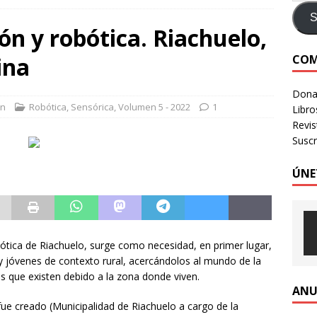
e identidad digital a personas en situación de calle
CRÍTICA A
S
ón y robótica. Riachuelo,
COM
ina
LOGIA HUMANIZADA – Revista Número 3, 2026
VOLUMEN 3 -
Donac
an
Robótica
,
Sensórica
,
Volumen 5 - 2022
1
Libro
Revi
Suscr
ÚNE
ótica de Riachuelo, surge como necesidad, en primer lugar,
y jóvenes de contexto rural, acercándolos al mundo de la
as que existen debido a la zona donde viven.
ANU
 fue creado (Municipalidad de Riachuelo a cargo de la