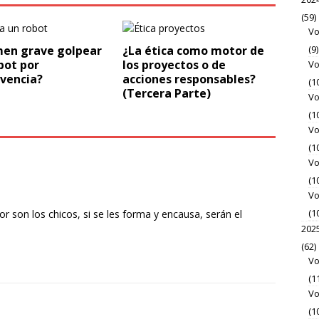
(59)
Vo
(9)
men grave golpear
¿La ética como motor de
bot por
los proyectos o de
Vo
ivencia?
acciones responsables?
(1
(Tercera Parte)
Vo
(1
Vo
(1
Vo
(1
Vo
(1
r son los chicos, si se les forma y encausa, serán el
202
(62)
Vo
(1
Vo
(1