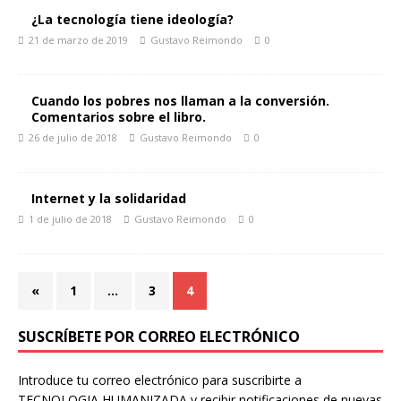
¿La tecnología tiene ideología?
21 de marzo de 2019
Gustavo Reimondo
0
Cuando los pobres nos llaman a la conversión.
Comentarios sobre el libro.
26 de julio de 2018
Gustavo Reimondo
0
Internet y la solidaridad
1 de julio de 2018
Gustavo Reimondo
0
«
1
…
3
4
SUSCRÍBETE POR CORREO ELECTRÓNICO
Introduce tu correo electrónico para suscribirte a
TECNOLOGIA HUMANIZADA y recibir notificaciones de nuevas