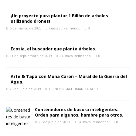
¡Un proyecto para plantar 1 Billón de arboles
utilizando drones!
5 de marzo de 2020
Gustavo Reimondo
0
Ecosia, el buscador que planta árboles.
11 de septiembre de 2019
Gustavo Reimondo
0
Arte & Tapa con Mona Caron – Mural de la Guerra del
Agua.
25 de junio de 2019
TECNOLOGIA HUMANIZADA
0
Contenedores de basura inteligentes.
Orden para algunos, hambre para otros.
25 de junio de 2019
Gustavo Reimondo
0