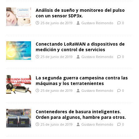
Análisis de sueño y monitoreo del pulso
con un sensor SDP3x.
25 de junio de 2019
Gustavo Reimondo
0
Conectando LoRaWAN a dispositivos de
medición y control de servicios
25 de junio de 2019
Gustavo Reimondo
0
La segunda guerra campesina contra las
máquinas y los terratenientes
25 de junio de 2019
Gustavo Reimondo
0
Contenedores de basura inteligentes.
Orden para algunos, hambre para otros.
25 de junio de 2019
Gustavo Reimondo
0