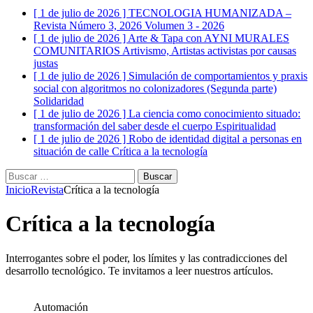
[ 1 de julio de 2026 ]
TECNOLOGIA HUMANIZADA –
Revista Número 3, 2026
Volumen 3 - 2026
[ 1 de julio de 2026 ]
Arte & Tapa con AYNI MURALES
COMUNITARIOS
Artivismo, Artistas activistas por causas
justas
[ 1 de julio de 2026 ]
Simulación de comportamientos y praxis
social con algoritmos no colonizadores (Segunda parte)
Solidaridad
[ 1 de julio de 2026 ]
La ciencia como conocimiento situado:
transformación del saber desde el cuerpo
Espiritualidad
[ 1 de julio de 2026 ]
Robo de identidad digital a personas en
situación de calle
Crítica a la tecnología
Buscar:
Inicio
Revista
Crítica a la tecnología
Crítica a la tecnología
Interrogantes sobre el poder, los límites y las contradicciones del
desarrollo tecnológico. Te invitamos a leer nuestros artículos.
Automación