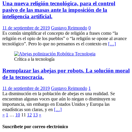
Una nueva religión tecnológica, para el control
pasivo de las masas ante la imposición de la
inteligencia artificial.
11 de septiembre de 2019
Gustavo Reimondo
0
Es común simplificar el concepto de religión a frases como “la
religión es el opio de los pueblos” o “la religión se opone al avance
tecnológico”. Pero lo que no pensamos es el contexto en
[…]
Crítica a la tecnología
Reemplazar las abejas por robots. La solución moral
de la tecnocracia.
11 de septiembre de 2019
Gustavo Reimondo
1
La disminución en la población de abejas es una realidad. Se
encuentran algunas voces que aún lo niegan o disminuyen su
importancia, sin embargo en Estados Unidos y Europa las
estadísticas son claras, y en
[…]
Paginación
«
1
…
10
11
12
13
»
de
Suscríbete por correo electrónico
entradas