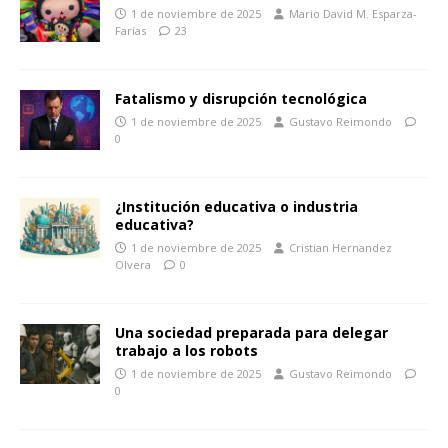
1 de noviembre de 2025
Mario David M. Esparza-
Farías
23
Fatalismo y disrupción tecnológica
1 de noviembre de 2025
Gustavo Reimondo
0
¿Institución educativa o industria
educativa?
1 de noviembre de 2025
Cristian Hernandez
Olvera
0
Una sociedad preparada para delegar
trabajo a los robots
1 de noviembre de 2025
Gustavo Reimondo
0