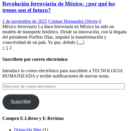
Revolución ferroviaria de México: ¿por qué los
trenes son el futuro?
1 de noviembre de 2025
Cristian Hernandez Olvera
0
México ferroviario La línea ferroviaria en México ha sido un
modelo de transporte histórico. Desde su innovación, con la llegada
del presidente Porfirio Díaz, impulsó la transformación y
conectividad de un país. Ya que, debido
[…]
Paginación
«
1
2
de
Suscríbete por correo electrónico
entradas
Introduce tu correo electrónico para suscribirte a TECNOLOGIA
HUMANIZADA y recibir notificaciones de nuevas notas.
Dirección
de
correo
electrónico
Suscribir
Comprá E-Libros y E-Revistas
Donación libre
(1)