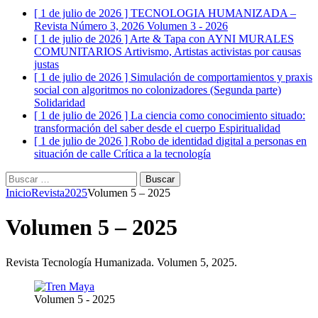
[ 1 de julio de 2026 ]
TECNOLOGIA HUMANIZADA –
Revista Número 3, 2026
Volumen 3 - 2026
[ 1 de julio de 2026 ]
Arte & Tapa con AYNI MURALES
COMUNITARIOS
Artivismo, Artistas activistas por causas
justas
[ 1 de julio de 2026 ]
Simulación de comportamientos y praxis
social con algoritmos no colonizadores (Segunda parte)
Solidaridad
[ 1 de julio de 2026 ]
La ciencia como conocimiento situado:
transformación del saber desde el cuerpo
Espiritualidad
[ 1 de julio de 2026 ]
Robo de identidad digital a personas en
situación de calle
Crítica a la tecnología
Buscar:
Inicio
Revista
2025
Volumen 5 – 2025
Volumen 5 – 2025
Revista Tecnología Humanizada. Volumen 5, 2025.
Volumen 5 - 2025