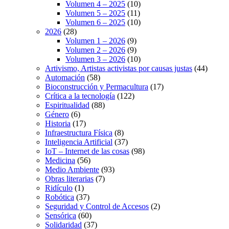
Volumen 4 – 2025
(10)
Volumen 5 – 2025
(11)
Volumen 6 – 2025
(10)
2026
(28)
Volumen 1 – 2026
(9)
Volumen 2 – 2026
(9)
Volumen 3 – 2026
(10)
Artivismo, Artistas activistas por causas justas
(44)
Automación
(58)
Bioconstrucción y Permacultura
(17)
Crítica a la tecnología
(122)
Espiritualidad
(88)
Género
(6)
Historia
(17)
Infraestructura Física
(8)
Inteligencia Artificial
(37)
IoT – Internet de las cosas
(98)
Medicina
(56)
Medio Ambiente
(93)
Obras literarias
(7)
Ridículo
(1)
Robótica
(37)
Seguridad y Control de Accesos
(2)
Sensórica
(60)
Solidaridad
(37)