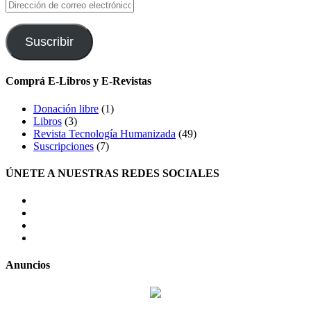
Dirección
de
correo
electrónico
Suscribir
Comprá E-Libros y E-Revistas
Donación libre
(1)
Libros
(3)
Revista Tecnología Humanizada
(49)
Suscripciones
(7)
ÚNETE A NUESTRAS REDES SOCIALES
facebook
twitter
LinkedIn
Instagram
Anuncios