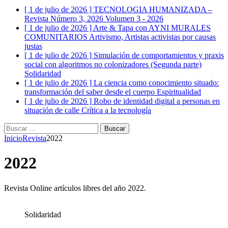
[ 1 de julio de 2026 ]
TECNOLOGIA HUMANIZADA –
Revista Número 3, 2026
Volumen 3 - 2026
[ 1 de julio de 2026 ]
Arte & Tapa con AYNI MURALES
COMUNITARIOS
Artivismo, Artistas activistas por causas
justas
[ 1 de julio de 2026 ]
Simulación de comportamientos y praxis
social con algoritmos no colonizadores (Segunda parte)
Solidaridad
[ 1 de julio de 2026 ]
La ciencia como conocimiento situado:
transformación del saber desde el cuerpo
Espiritualidad
[ 1 de julio de 2026 ]
Robo de identidad digital a personas en
situación de calle
Crítica a la tecnología
Buscar:
Inicio
Revista
2022
2022
Revista Online artículos libres del año 2022.
Solidaridad