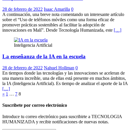
28 de febrero de 2022
Isaac Amarilla
0
A continuación, una breve nota comentando un interesante artículo
sobre el “Uso de teléfonos móviles como una forma eficaz de
promover prácticas sostenibles al facilitar la adopción de
innovaciones en Malí”. Desde Tecnología Humanizada, este
[…]
Inteligencia Artificial
La enseñanza de la IA en la escuela
28 de febrero de 2022
Nahuel Hollman
0
En tiempos donde las tecnologías y las innovaciones se aceleran de
una manera increíble, una de ellas está presente en muchos ámbitos,
la IA (Inteligencia Artificial). Es tiempo de analizar el aporte de la IA
[…]
Paginación
«
1
…
7
8
de
Suscríbete por correo electrónico
entradas
Introduce tu correo electrónico para suscribirte a TECNOLOGIA
HUMANIZADA y recibir notificaciones de nuevas notas.