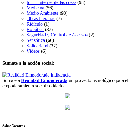
IoT – Internet de las cosas
(98)
Medicina
(56)
Medio Ambiente
(93)
Obras literarias
(7)
Ridículo
(1)
Robótica
(37)
Seguridad y Control de Accesos
(2)
Sensórica
(60)
Solidaridad
(37)
Videos
(6)
Sumate a la acción social:
Sumate a
Realidad Empoderada
un proyecto tecnológico para el
empoderamiento social solidario.
Sobre Nosotros