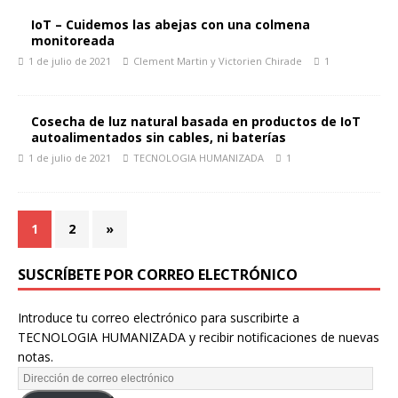
IoT – Cuidemos las abejas con una colmena
monitoreada
1 de julio de 2021
Clement Martin y Victorien Chirade
1
Cosecha de luz natural basada en productos de IoT
autoalimentados sin cables, ni baterías
1 de julio de 2021
TECNOLOGIA HUMANIZADA
1
1
2
»
SUSCRÍBETE POR CORREO ELECTRÓNICO
Introduce tu correo electrónico para suscribirte a
TECNOLOGIA HUMANIZADA y recibir notificaciones de nuevas
notas.