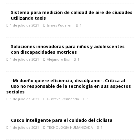
Sistema para medición de calidad de aire de ciudades
utilizando taxis
1 de julio de 2021
James Puderer
1
Soluciones innovadoras para niños y adolescentes
con discapacidades motrices
1 de julio de 2021
Alejandro Bisi
1
-Mi dueño quiere eficiencia, discúlpame-. Crítica al
uso no responsable de la tecnología en sus aspectos
sociales
1 de julio de 2021
Gustavo Reimondo
1
Casco inteligente para el cuidado del ciclista
1 de julio de 2021
TECNOLOGIA HUMANIZADA
1