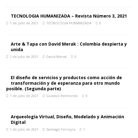
TECNOLOGIA HUMANIZADA – Revista Número 3, 2021
1 de julio de 2021
TECNOLOGIA HUMANIZADA
0
Arte & Tapa con David Merak : Colombia despierta y
unida
1 de julio de 2021
David Merak
0
El diseño de servicios y productos como acción de
transformación y de esperanza para otro mundo
posible. (Segunda parte)
1 de julio de 2021
Gustavo Reimondo
0
Arqueología Virtual, Diseño, Modelado y Animación
Digital
1 de julio de 2021
Santiago Ferreyra
1