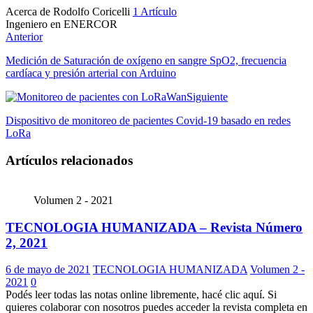
Acerca de Rodolfo Coricelli
1 Artículo
Ingeniero en ENERCOR
Sitio
Anterior
web
Medición de Saturación de oxígeno en sangre SpO2, frecuencia
cardíaca y presión arterial con Arduino
Siguiente
Dispositivo de monitoreo de pacientes Covid-19 basado en redes
LoRa
Artículos relacionados
Volumen 2 - 2021
TECNOLOGIA HUMANIZADA – Revista Número
2, 2021
6 de mayo de 2021
TECNOLOGIA HUMANIZADA
Volumen 2 -
2021
0
Podés leer todas las notas online libremente, hacé clic aquí. Si
quieres colaborar con nosotros puedes acceder la revista completa en