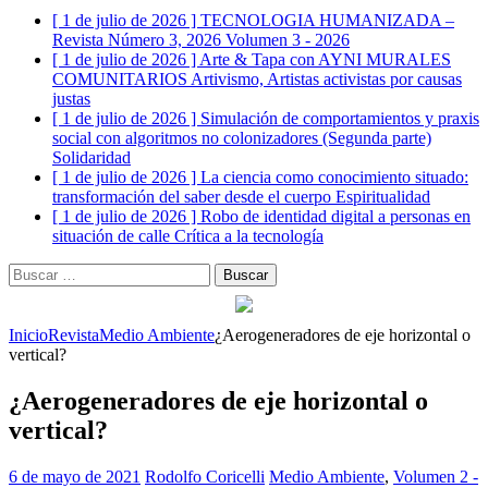
[ 1 de julio de 2026 ]
TECNOLOGIA HUMANIZADA –
Revista Número 3, 2026
Volumen 3 - 2026
[ 1 de julio de 2026 ]
Arte & Tapa con AYNI MURALES
COMUNITARIOS
Artivismo, Artistas activistas por causas
justas
[ 1 de julio de 2026 ]
Simulación de comportamientos y praxis
social con algoritmos no colonizadores (Segunda parte)
Solidaridad
[ 1 de julio de 2026 ]
La ciencia como conocimiento situado:
transformación del saber desde el cuerpo
Espiritualidad
[ 1 de julio de 2026 ]
Robo de identidad digital a personas en
situación de calle
Crítica a la tecnología
Buscar:
Inicio
Revista
Medio Ambiente
¿Aerogeneradores de eje horizontal o
vertical?
¿Aerogeneradores de eje horizontal o
vertical?
6 de mayo de 2021
Rodolfo Coricelli
Medio Ambiente
,
Volumen 2 -