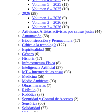
Volumen 5 – 2025
(11)
Volumen 6 – 2025
(10)
2026
(28)
Volumen 1 – 2026
(9)
Volumen 2 – 2026
(9)
Volumen 3 – 2026
(10)
Artivismo, Artistas activistas por causas justas
(44)
Automación
(58)
Bioconstrucción y Permacultura
(17)
Crítica a la tecnología
(122)
Espiritualidad
(88)
Género
(6)
Historia
(17)
Infraestructura Física
(8)
Inteligencia Artificial
(37)
IoT – Internet de las cosas
(98)
Medicina
(56)
Medio Ambiente
(93)
Obras literarias
(7)
Ridículo
(1)
Robótica
(37)
Seguridad y Control de Accesos
(2)
Sensórica
(60)
Solidaridad
(37)