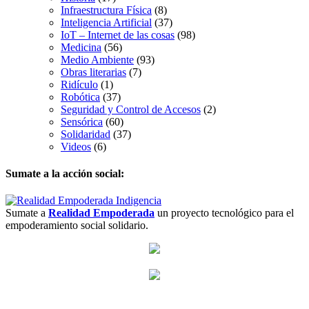
Infraestructura Física
(8)
Inteligencia Artificial
(37)
IoT – Internet de las cosas
(98)
Medicina
(56)
Medio Ambiente
(93)
Obras literarias
(7)
Ridículo
(1)
Robótica
(37)
Seguridad y Control de Accesos
(2)
Sensórica
(60)
Solidaridad
(37)
Videos
(6)
Sumate a la acción social:
Sumate a
Realidad Empoderada
un proyecto tecnológico para el
empoderamiento social solidario.