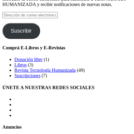
HUMANIZADA y recibir notificaciones de nuevas notas.
Dirección
de
correo
electrónico
Suscribir
Comprá E-Libros y E-Revistas
Donación libre
(1)
Libros
(3)
Revista Tecnología Humanizada
(49)
Suscripciones
(7)
ÚNETE A NUESTRAS REDES SOCIALES
facebook
twitter
LinkedIn
Instagram
Anuncios