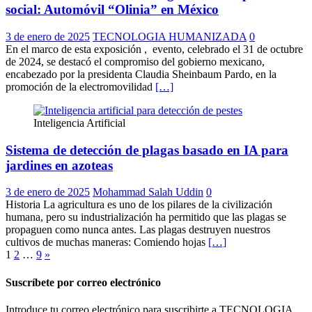
social: Automóvil “Olinia” en México
3 de enero de 2025
TECNOLOGIA HUMANIZADA
0
En el marco de esta exposición , evento, celebrado el 31 de octubre
de 2024, se destacó el compromiso del gobierno mexicano,
encabezado por la presidenta Claudia Sheinbaum Pardo, en la
promoción de la electromovilidad
[…]
Inteligencia Artificial
Sistema de detección de plagas basado en IA para
jardines en azoteas
3 de enero de 2025
Mohammad Salah Uddin
0
Historia La agricultura es uno de los pilares de la civilización
humana, pero su industrialización ha permitido que las plagas se
propaguen como nunca antes. Las plagas destruyen nuestros
cultivos de muchas maneras: Comiendo hojas
[…]
Paginación
1
2
…
9
»
de
Suscríbete por correo electrónico
entradas
Introduce tu correo electrónico para suscribirte a TECNOLOGIA