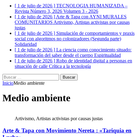
[ 1 de julio de 2026 ]
TECNOLOGIA HUMANIZADA –
Revista Número 3, 2026
Volumen 3 - 2026
[ 1 de julio de 2026 ]
Arte & Tapa con AYNI MURALES
COMUNITARIOS
Artivismo, Artistas activistas por causas
justas
[ 1 de julio de 2026 ]
Simulación de comportamientos y praxis
social con algoritmos no colonizadores (Segunda parte)
Solidaridad
[ 1 de julio de 2026 ]
La ciencia como conocimiento situado:
transformación del saber desde el cuerpo
Espiritualidad
[ 1 de julio de 2026 ]
Robo de identidad digital a personas en
situación de calle
Crítica a la tecnología
Buscar:
Inicio
Medio ambiente
Medio ambiente
Artivismo, Artistas activistas por causas justas
Arte & Tapa con Movimiento Nereta : «Tariquia en