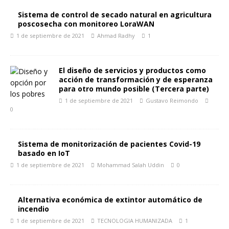
Sistema de control de secado natural en agricultura
poscosecha con monitoreo LoraWAN
1 de septiembre de 2021
Ahmad Radhy
1
El diseño de servicios y productos como
acción de transformación y de esperanza
para otro mundo posible (Tercera parte)
1 de septiembre de 2021
Gustavo Reimondo
0
Sistema de monitorización de pacientes Covid-19
basado en IoT
1 de septiembre de 2021
Mohammad Salah Uddin
0
Alternativa económica de extintor automático de
incendio
1 de septiembre de 2021
TECNOLOGIA HUMANIZADA
1