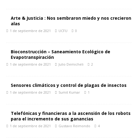
Arte & Justicia : Nos sembraron miedo y nos crecieron
alas
1 de septiembre de 2021
UCFU
0
Bioconstrucción – Saneamiento Ecológico de
Evapotranspiración
1 de septiembre de 2021
Julio Demicheli
2
Sensores climáticos y control de plagas de insectos
1 de septiembre de 2021
Sumit Kumar
1
Telefónicas y financieras a la ascensión de los robots
para el incremento de sus ganancias
1 de septiembre de 2021
Gustavo Reimondo
4