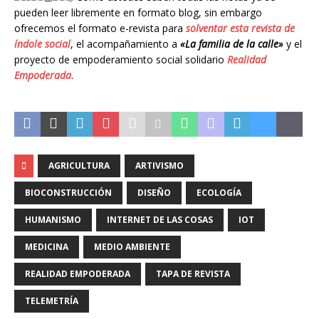
pueden leer libremente en formato blog, sin embargo
ofrecemos el formato e-revista para
solventar
esta revista de
índole social
, el acompañamiento a
«La familia de la calle»
y el
proyecto de empoderamiento social solidario
Realidad
Empoderada
.
AGRICULTURA
ARTIVISMO
BIOCONSTRUCCIÓN
DISEÑO
ECOLOGÍA
HUMANISMO
INTERNET DE LAS COSAS
IOT
MEDICINA
MEDIO AMBIENTE
REALIDAD EMPODERADA
TAPA DE REVISTA
TELEMETRÍA