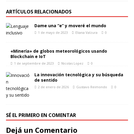
ARTÍCULOS RELACIONADOS
Dame una “e” y moveré el mundo
1 de mayo de 2023
Eliana Valzura
0
«Minería» de globos meteorológicos usando
Blockchain e IoT
1 de septiembre de 2023
Nicolas Lopez
0
La innovación tecnológica y su búsqueda
de sentido
2 de enero de 2026
Gustavo Reimondo
0
SÉ EL PRIMERO EN COMENTAR
Dejá un Comentario