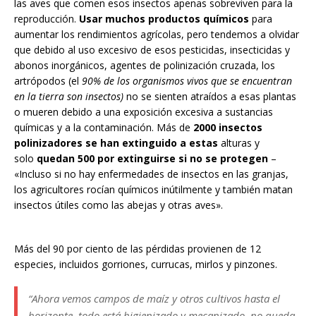
las aves que comen esos insectos apenas sobreviven para la
reproducción.
Usar muchos productos químicos
para
aumentar los rendimientos agrícolas, pero tendemos a olvidar
que debido al uso excesivo de esos pesticidas, insecticidas y
abonos inorgánicos, agentes de polinización cruzada, los
artrópodos (el
90% de los organismos vivos que se encuentran
en la tierra son insectos)
no se sienten atraídos a esas plantas
o mueren debido a una exposición excesiva a sustancias
químicas y a la contaminación. Más de
2000 insectos
polinizadores se han extinguido a estas
alturas y
solo
quedan 500 por extinguirse si no se protegen
–
«Incluso si no hay enfermedades de insectos en las granjas,
los agricultores rocían químicos inútilmente y también matan
insectos útiles como las abejas y otras aves».
Más del 90 por ciento de las pérdidas provienen de 12
especies, incluidos gorriones, currucas, mirlos y pinzones.
“Ahora vemos campos de maíz y otros cultivos hasta el
horizonte, todo está higienizado y mecanizado, no queda