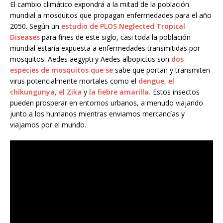
El cambio climático expondrá a la mitad de la población
mundial a mosquitos que propagan enfermedades para el año
2050. Según un
estudio de PLOS Neglected Tropical
Diseases
para fines de este siglo, casi toda la población
mundial estaría expuesta a enfermedades transmitidas por
mosquitos. Aedes aegypti y Aedes albopictus son
dos
especies de mosquitos que se
sabe que portan y transmiten
virus potencialmente mortales como el
dengue, el
chikungunya, el Zika
y
la fiebre amarilla.
Estos insectos
pueden prosperar en entornos urbanos, a menudo viajando
junto a los humanos mientras enviamos mercancías y
viajamos por el mundo.