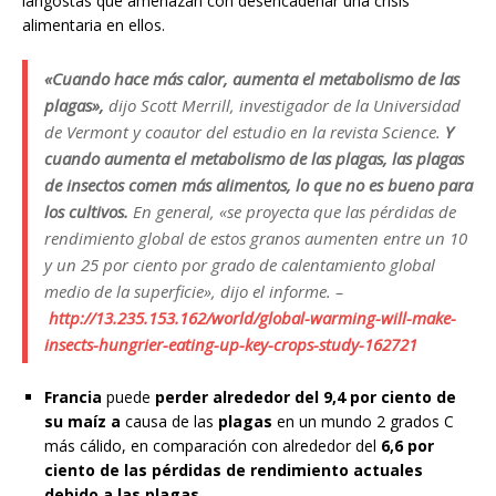
langostas que amenazan con desencadenar una crisis
alimentaria en ellos.
«Cuando hace más calor, aumenta el metabolismo de las
plagas»,
dijo Scott Merrill, investigador de la Universidad
de Vermont y coautor del estudio en la revista Science.
Y
cuando aumenta el metabolismo de las plagas, las plagas
de insectos comen más alimentos, lo que no es bueno para
los cultivos.
En general, «se proyecta que las pérdidas de
rendimiento global de estos granos aumenten entre un 10
y un 25 por ciento por grado de calentamiento global
medio de la superficie», dijo el informe. –
http://13.235.153.162/world/global-warming-will-make-
insects-hungrier-eating-up-key-crops-study-162721
Francia
puede
perder alrededor del 9,4 por ciento de
su maíz a
causa de las
plagas
en un mundo 2 grados C
más cálido, en comparación con alrededor del
6,6 por
ciento de las pérdidas de rendimiento actuales
debido a las plagas.