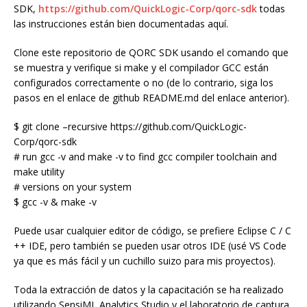
SDK,
https://github.com/QuickLogic-Corp/qorc-sdk
todas
las instrucciones están bien documentadas aquí.
Clone este repositorio de QORC SDK usando el comando que
se muestra y verifique si make y el compilador GCC están
configurados correctamente o no (de lo contrario, siga los
pasos en el enlace de github README.md del enlace anterior).
$ git clone –recursive https://github.com/QuickLogic-
Corp/qorc-sdk
# run gcc -v and make -v to find gcc compiler toolchain and
make utility
# versions on your system
$ gcc -v & make -v
Puede usar cualquier editor de código, se prefiere Eclipse C / C
++ IDE, pero también se pueden usar otros IDE (usé VS Code
ya que es más fácil y un cuchillo suizo para mis proyectos).
Toda la extracción de datos y la capacitación se ha realizado
utilizando SensiML Analytics Studio y el laboratorio de captura