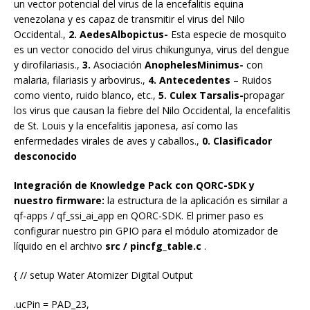
un vector potencial del virus de la encefalitis equina
venezolana y es capaz de transmitir el virus del Nilo
Occidental.,
2. AedesAlbopictus-
Esta especie de mosquito
es un vector conocido del virus chikungunya, virus del dengue
y dirofilariasis.,
3.
Asociación
AnophelesMinimus-
con
malaria, filariasis y arbovirus.,
4. Antecedentes
– Ruidos
como viento, ruido blanco, etc.,
5. Culex Tarsalis-
propagar
los virus que causan la fiebre del Nilo Occidental, la encefalitis
de St. Louis y la encefalitis japonesa, así como las
enfermedades virales de aves y caballos.,
0. Clasificador
desconocido
Integración de Knowledge Pack con QORC-SDK y
nuestro firmware:
la estructura de la aplicación es similar a
qf-apps / qf_ssi_ai_app en QORC-SDK. El primer paso es
configurar nuestro pin GPIO para el módulo atomizador de
líquido en el archivo
src / pincfg_table.c
.
{ // setup Water Atomizer Digital Output
.ucPin = PAD_23,