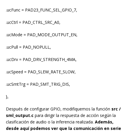
.ucFunc = PAD23_FUNC_SEL_GPIO_7,
.ucCtrl = PAD_CTRL_SRC_A0,
.ucMode = PAD_MODE_OUTPUT_EN,
.ucPull = PAD_NOPULL,
.ucDrv = PAD_DRV_STRENGTH_4MA,
.ucSpeed = PAD_SLEW_RATE_SLOW,
.ucSmtTrg = PAD_SMT_TRIG_DIS,
},
Después de configurar GPIO, modifiquemos la función
src /
sml_output.c
para dirigir la respuesta de acción según la
clasificación de audio o la inferencia realizada.
Además,
desde aquí podemos ver que la comunicación en serie