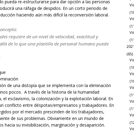
do pueda re-estructurarse para dar opción a las personas
Vo
producirá una ráfaga de despidos. En un corto periodo de
(1
ducción haciendo aún más difícil la reconversión laboral.
Vo
(1
concepto:
Vo
ales requiere de un nivel de veloci­dad, exactitud y
(1
s allá de lo que una plantilla de personal humano puede
202
(65)
G
Vo
(1
que
Vo
dominación
(1
ión de una distopía que se implementa con la eliminación
Vo
unos pocos. A través de la historia de la humanidad
(1
 el esclavismo, la colonización y la explotación laboral. En
Vo
n conflicto entre déspotas/empresarios y trabajadores. En
(1
legidos por el mercado prescinden de los trabajadores,
Vo
 fuente de sus problemas. Obviamente en un mundo de
(1
 hacia su invisibilización, marginación y desaparición.
Vo