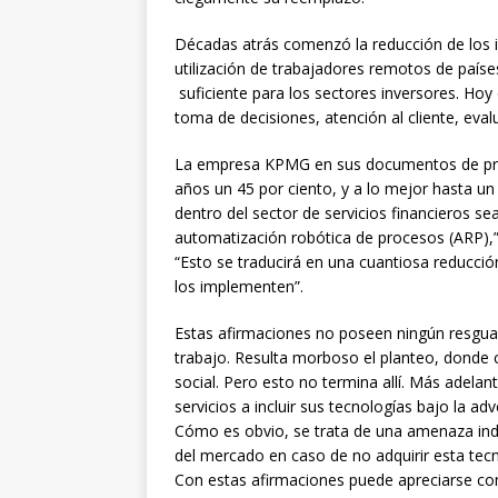
Décadas atrás comenzó la reducción de los i
utilización de trabajadores remotos de país
suficiente para los sectores inversores. Ho
toma de decisiones, atención al cliente, evalu
La empresa KPMG en sus documentos de prom
años un 45 por ciento, y a lo mejor hasta un 
dentro del sector de servicios finan­cieros s
automatización robótica de procesos (ARP),” 
“Esto se traducirá en una cuantiosa reducció
los implementen”.
Estas afirmaciones no poseen ningún resguar
trabajo. Resulta morboso el planteo, donde 
social. Pero esto no termina allí. Más adela
servicios a incluir sus tecnologías bajo la a
Cómo es obvio, se trata de una amenaza indir
del mercado en caso de no adquirir esta tec
Con estas afirmaciones puede apreciarse co