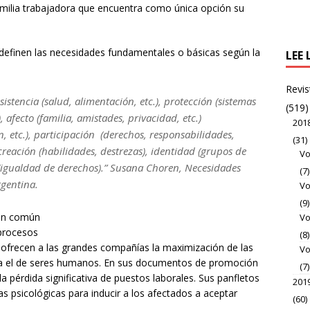
familia trabajadora que encuentra como única opción su
finen las necesidades fundamentales o básicas según la
LEE 
Revis
stencia (salud, alimentación, etc.), protección (sistemas
(519)
, afecto (familia, amistades, privacidad, etc.)
201
 etc.), participación (derechos, responsabilidades,
(31)
) creación (habilidades, destrezas), identidad (grupos de
Vo
d (igualdad de derechos).” Susana Choren, Necesidades
(7)
gentina.
Vo
(9)
 en común
Vo
 procesos
(8)
ofrecen a las grandes compañías la maximización de las
Vo
ea el de seres humanos. En sus documentos de promoción
(7)
 pérdida significativa de puestos laborales. Sus panfletos
201
 psicológicas para inducir a los afectados a aceptar
(60)