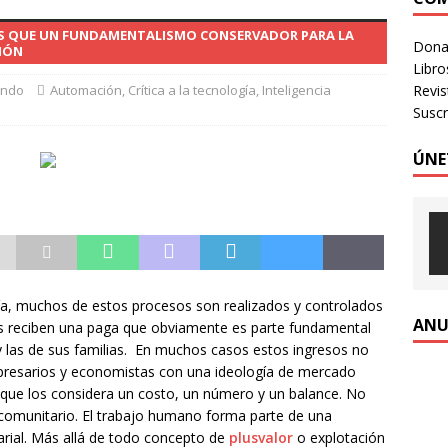
OGIA HUMANIZADA – Revista Número 3, 2026
VOLUMEN 3 -
ÁS QUE UN FUNDAMENTALISMO CONSERVADOR PARA LA
Donac
IÓN
Libro
ondo
Automación
,
Crítica a la tecnología
,
Inteligencia
Revi
Suscr
ÚNE
a, muchos de estos procesos son realizados y controlados
ANU
os reciben una paga que obviamente es parte fundamental
y las de sus familias. En muchos casos estos ingresos no
mpresarios y economistas con una ideología de mercado
n que los considera un costo, un número y un balance. No
o comunitario. El trabajo humano forma parte de una
sarial. Más allá de todo concepto de
plusvalor
o explotación