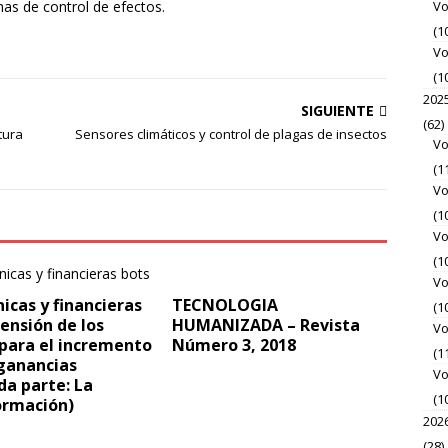
mas de control de efectos.
Vo
(1
Vo
(1
202
SIGUIENTE
(62)
tura
Sensores climáticos y control de plagas de insectos
Vo
(1
Vo
(1
Vo
(1
Vo
icas y financieras
TECNOLOGIA
(1
censión de los
HUMANIZADA – Revista
Vo
para el incremento
Número 3, 2018
(1
 ganancias
Vo
a parte: La
(1
ormación)
202
(28)