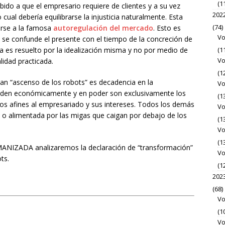
(1
ido a que el empresario requiere de clientes y a su vez
202
 cual debería equilibrarse la injusticia naturalmente. Esta
(74)
rse a la famosa
autoregulación del mercado
. Esto es
Vo
 se confunde el presente con el tiempo de la concreción de
a es resuelto por la idealización misma y no por medio de
(1
Vo
alidad practicada.
(1
n “ascenso de los robots” es decadencia en la
Vo
enden económicamente y en poder son exclusivamente los
(1
cos afines al empresariado y sus intereses. Todos los demás
Vo
l o alimentada por las migas que caigan por debajo de los
(1
Vo
(1
IZADA analizaremos la declaración de “transformación”
Vo
ts.
(1
202
(68)
Vo
(1
Vo