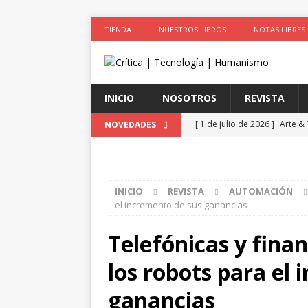
TIENDA
NUESTROS LIBROS
NOTAS LIBRES
INICIO
NOSOTROS
REVISTA
[ 1 de julio de 2026 ]
Arte &
NOVEDADES
ACTIVISTAS POR CAUSAS JUS
[ 1 de julio de 2026 ]
Simula
INICIO
REVISTA
AUTOMACIÓN
colonizadores (Segunda par
el incremento de sus ganancias
[ 1 de julio de 2026 ]
La cie
Telefónicas y finan
el cuerpo
ESPIRITUALIDA
los robots para el
[ 1 de julio de 2026 ]
Robo de
LA TECNOLOGÍA
ganancias