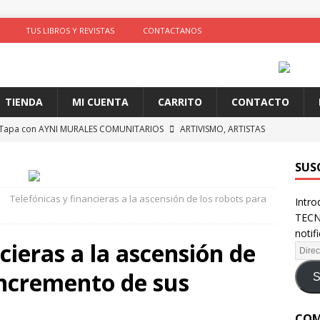
TUS LIBROS Y REVISTAS
CONTACTANOS
TIENDA
MI CUENTA
CARRITO
CONTACTO
 Tapa con AYNI MURALES COMUNITARIOS
ARTIVISMO, ARTISTAS
TAS
SUS
ción de comportamientos y praxis social con algoritmos no
Telefónicas y financieras a la ascensión de los robots para
Intro
te)
SOLIDARIDAD
TECN
ncia como conocimiento situado: transformación del saber desde
notif
cieras a la ascensión de
D
 incremento de sus
 identidad digital a personas en situación de calle
CRÍTICA A
S
COM