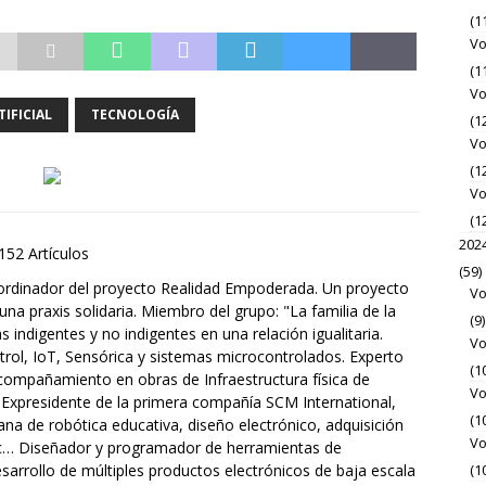
(1
Vo
(1
Vo
TIFICIAL
TECNOLOGÍA
(1
Vo
(1
Vo
(1
202
152 Artículos
(59)
rdinador del proyecto Realidad Empoderada. Un proyecto
Vo
 una praxis solidaria. Miembro del grupo: "La familia de la
(9)
indigentes y no indigentes en una relación igualitaria.
Vo
rol, IoT, Sensórica y sistemas microcontrolados. Experto
(1
acompañamiento en obras de Infraestructura física de
Vo
 Expresidente de la primera compañía SCM International,
(1
ana de robótica educativa, diseño electrónico, adquisición
Vo
etc… Diseñador y programador de herramientas de
sarrollo de múltiples productos electrónicos de baja escala
(1