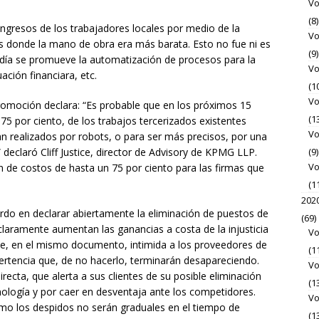
Vo
(8)
ngresos de los trabajadores locales por medio de la
Vo
es donde la mano de obra era más barata. Esto no fue ni es
(9)
y día se promueve la automatización de procesos para la
Vo
ación financiara, etc.
(1
Vo
oción declara: “Es probable que en los próximos 15
(1
75 por ciento, de los trabajos tercerizados existentes
Vo
ean realizados por robots, o para ser más preci­sos, por una
declaró Cliff Justice, director de Advisory de KPMG LLP.
(9)
Vo
n de costos de hasta un 75 por ciento para las firmas que
(1
202
do en declarar abiertamente la eliminación de puestos de
(69)
claramente aumentan las ganancias a costa de la injusticia
Vo
nte, en el mismo documento, intimida a los proveedores de
(1
dvertencia que, de no hacerlo, terminarán desapareciendo.
Vo
ecta, que alerta a sus clientes de su posible eliminación
(1
nología y por caer en desventaja ante los competidores.
Vo
mo los despidos no serán graduales en el tiempo de
(1