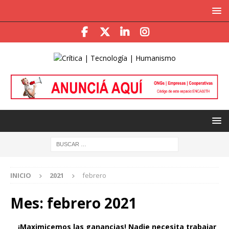
INICIO
2021
febrero
Mes:
febrero 2021
¡Maximicemos las ganancias! Nadie necesita trabajar