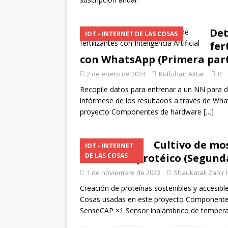
[ 1 de julio de 2026 ]
TECNOL
2026
Det
IOT - INTERNET DE LAS COSAS
fer
con WhatsApp (Primera par
2 de enero de 2024
Kutluhan Aktar
0
Recopile datos para entrenar a un NN para de
infórmese de los resultados a través de W
proyecto Componentes de hardware
[…]
Cultivo de mo
IOT - INTERNET
contenido protéico (Segund
DE LAS COSAS
1 de noviembre de 2023
Shaukatali Zahir
Creación de proteínas sostenibles y accesib
Cosas usadas en este proyecto Componentes
SenseCAP ×1 Sensor inalámbrico de temper