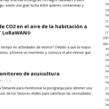
Vo
rgo, existe una gran lucha entre quienes contaminan y
(1
Vo
(1
e CO2 en el aire de la habitación a
Vo
IoT LoRaWAN®
(1
202
(65)
tiempo en actividades de interior? Debido a que la mayor
Vo
iores, ¡tómese un momento y conozca el aire interior que
(1
Vo
(1
Vo
onitoreo de acuicultura
(1
in
0
Vo
 Network para monitorear la piscigranja para obtener una
(1
uno de los factores vitales para satisfacer las necesidades
Vo
(1
Vo