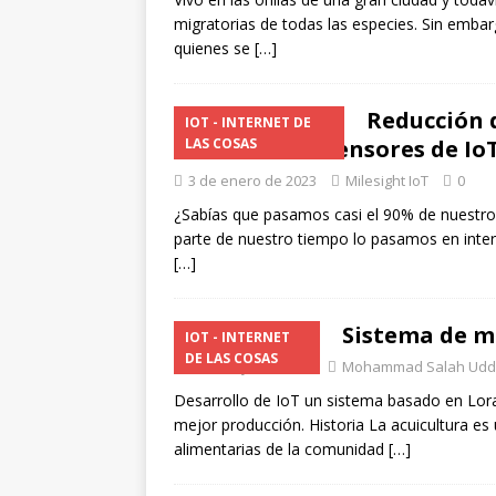
migratorias de todas las especies. Sin emba
quienes se
[…]
Reducción d
IOT - INTERNET DE
través de los sensores de 
LAS COSAS
3 de enero de 2023
Milesight IoT
0
¿Sabías que pasamos casi el 90% de nuestro 
parte de nuestro tiempo lo pasamos en inter
[…]
Sistema de m
IOT - INTERNET
DE LAS COSAS
2 de mayo de 2022
Mohammad Salah Udd
Desarrollo de IoT un sistema basado en Lora
mejor producción. Historia La acuicultura es 
alimentarias de la comunidad
[…]