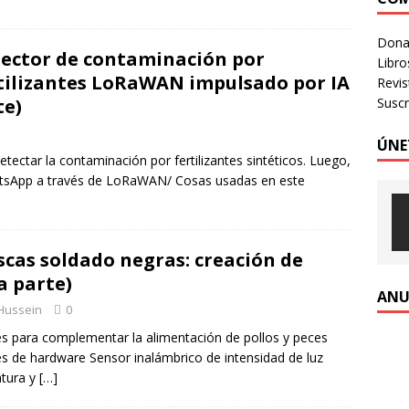
OGIA HUMANIZADA – Revista Número 3, 2026
VOLUMEN 3 -
Donac
ector de contaminación por
Libro
tilizantes LoRaWAN impulsado por IA
Revi
te)
Suscr
ÚNE
tectar la contaminación por fertilizantes sintéticos. Luego,
hatsApp a través de LoRaWAN/ Cosas usadas en este
scas soldado negras: creación de
a parte)
ANU
 Hussein
0
les para complementar la alimentación de pollos y peces
 de hardware Sensor inalámbrico de intensidad de luz
atura y
[…]