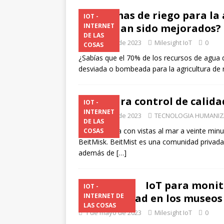
Sistemas de riego para la 
IOT -
¿cómo han sido mejorados?
INTERNET
DE LAS
1 de mayo de 2023
Milesight IoT
0
COSAS
¿Sabías que el 70% de los recursos de agua du
desviada o bombeada para la agricultura de r
IoT para control de calida
IOT -
INTERNET
1 de mayo de 2023
TECNOLOGIA HUMANI
DE LAS
En una colina con vistas al mar a veinte minu
COSAS
BeitMisk. BeitMist es una comunidad privada 
además de
[…]
IoT para monit
IOT -
y la humedad en los museos
INTERNET DE
LAS COSAS
1 de mayo de 2023
Milesight IoT
0