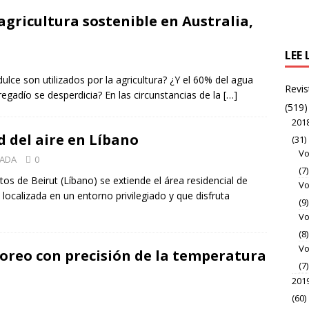
agricultura sostenible en Australia,
LEE 
lce son utilizados por la agricultura? ¿Y el 60% del agua
Revis
egadío se desperdicia? En las circunstancias de la
[…]
(519)
201
d del aire en Líbano
(31)
Vo
ZADA
0
(7)
tos de Beirut (Líbano) se extiende el área residencial de
Vo
localizada en un entorno privilegiado y que disfruta
(9)
Vo
(8)
Vo
oreo con precisión de la temperatura
(7)
201
(60)