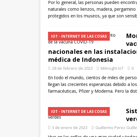
Por lo general, las personas pueden encontr
naturales como lienzos, madera, pergamino
protegidos en los museos, ya que son sensi
Mon
IOT - INTERNET DE LAS COSAS
vac
nacionales en las instalac
médica de Indonesia
28 de febrero de 2023
Milesight IoT
0
En todo el mundo, cientos de miles de per
llegan las crecientes esperanzas debido a l
farmacéuticas, Pfizer y Moderna. Pero la dis
Sis
IOT - INTERNET DE LAS COSAS
ver
3 de enero de 2023
Guillermo Perez Guill
Vivo en las orillas de una gran ciudad y toda