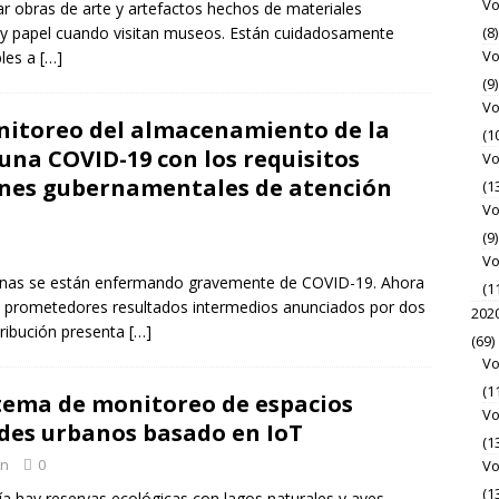
Vo
ar obras de arte y artefactos hechos de materiales
 y papel cuando visitan museos. Están cuidadosamente
(8)
Vo
bles a
[…]
(9)
Vo
itoreo del almacenamiento de la
(1
una COVID-19 con los requisitos
Vo
iones gubernamentales de atención
(1
Vo
(9)
Vo
sonas se están enfermando gravemente de COVID-19. Ahora
(1
os prometedores resultados intermedios anunciados por dos
202
tribución presenta
[…]
(69)
Vo
(1
tema de monitoreo de espacios
Vo
des urbanos basado en IoT
(1
en
0
Vo
(1
vía hay reservas ecológicas con lagos naturales y aves