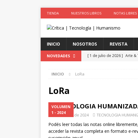
TIENDA
NUESTROS LIBROS
NOTAS LIBRES
INICIO
NOSOTROS
REVISTA
[ 1 de julio de 2026 ]
Arte &
NOVEDADES
ACTIVISTAS POR CAUSAS JUS
INICIO
LoRa
[ 1 de julio de 2026 ]
Simula
colonizadores (Segunda par
LoRa
[ 1 de julio de 2026 ]
La cie
TECNOLOGIA HUMANIZADA –
VOLUMEN
el cuerpo
ESPIRITUALIDA
1 - 2024
1 de marzo de 2024
TECNOLOGIA HUMANI
[ 1 de julio de 2026 ]
Robo de
Podés leer todas las notas online libremente
LA TECNOLOGÍA
acceder la revista completa en formato e-rev
suscripción anual.