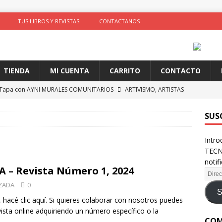
TUS LIBROS Y REVISTAS
CONTACTANOS
TIENDA
MI CUENTA
CARRITO
CONTACTO
 Tapa con AYNI MURALES COMUNITARIOS
ARTIVISMO, ARTISTAS
TAS
SUS
ción de comportamientos y praxis social con algoritmos no
Intro
te)
SOLIDARIDAD
TECN
ncia como conocimiento situado: transformación del saber desde
notif
 Revista Número 1, 2024
D
ZADA
0
 identidad digital a personas en situación de calle
CRÍTICA A
S
, hacé clic aquí. Si quieres colaborar con nosotros puedes
ista online adquiriendo un número específico o la
COM