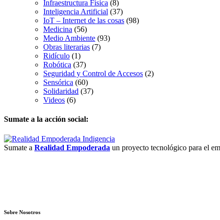
Infraestructura Física
(8)
Inteligencia Artificial
(37)
IoT – Internet de las cosas
(98)
Medicina
(56)
Medio Ambiente
(93)
Obras literarias
(7)
Ridículo
(1)
Robótica
(37)
Seguridad y Control de Accesos
(2)
Sensórica
(60)
Solidaridad
(37)
Videos
(6)
Sumate a la acción social:
Sumate a
Realidad Empoderada
un proyecto tecnológico para el em
Sobre Nosotros