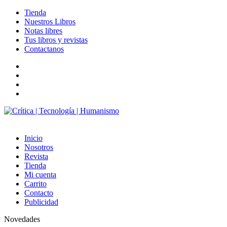
Tienda
Nuestros Libros
Notas libres
Tus libros y revistas
Contactanos
facebook
twitter
LinkedIn
Instagram
Inicio
Nosotros
Revista
Tienda
Mi cuenta
Carrito
Contacto
Publicidad
Novedades