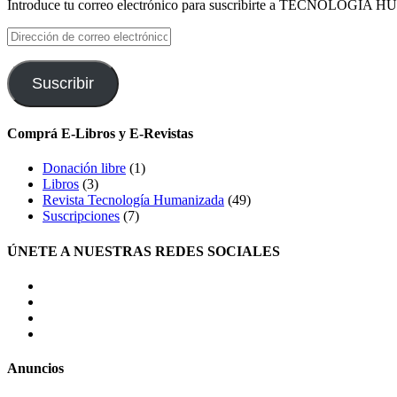
Introduce tu correo electrónico para suscribirte a TECNOLOGIA HU
Dirección
de
correo
electrónico
Suscribir
Comprá E-Libros y E-Revistas
Donación libre
(1)
Libros
(3)
Revista Tecnología Humanizada
(49)
Suscripciones
(7)
ÚNETE A NUESTRAS REDES SOCIALES
facebook
twitter
LinkedIn
Instagram
Anuncios