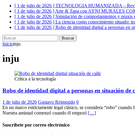
[ 1 de julio de 2026 ]
TECNOLOGIA HUMANIZADA – Revist
[ 1 de julio de 2026 ]
Arte & Tapa con AYNI MURALES C
[ 1 de julio de 2026 ]
Simulación de comportamientos y praxis s
[ 1 de julio de 2026 ]
La ciencia como conocimiento situado: tr
[ 1 de julio de 2026 ]
Robo de identidad digital a personas en si
Buscar:
Inicio
inju
inju
Crítica a la tecnología
Robo de identidad digital a personas en situación de c
1 de julio de 2026
Gustavo Reimondo
0
En un marco estrictamente legal clásico, se considera “robo” cuand
Nuestra amistad comenzó cuando él empezó
[…]
Suscríbete por correo electrónico