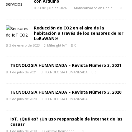
con Arduino
23 de julio de 2024
Mohammad Salah Uddin
0
Reducción de CO2 en el aire de la
habitación a través de los sensores de IoT
LoRaWAN®
3 de enero de 2023
Milesight IoT
0
TECNOLOGIA HUMANIZADA – Revista Número 3, 2021
1 de julio de 2021
TECNOLOGIA HUMANIZADA
0
TECNOLOGIA HUMANIZADA – Revista Número 3, 2020
2 de julio de 2020
TECNOLOGIA HUMANIZADA
0
IoT. ¿Qué es? ¿Un uso responsable de internet de las
cosas?
1 de julio de 2018
Gustavo Reimondo
0