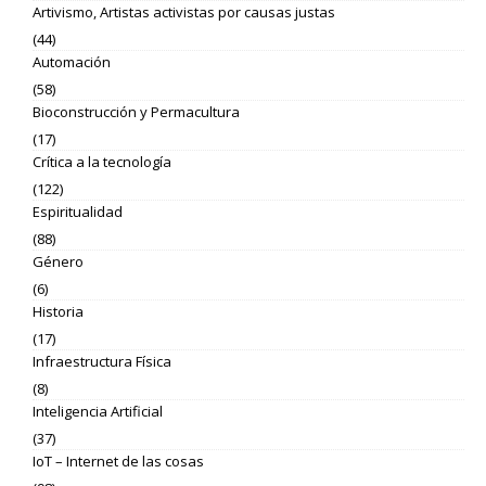
Artivismo, Artistas activistas por causas justas
(44)
Automación
(58)
Bioconstrucción y Permacultura
(17)
Crítica a la tecnología
(122)
Espiritualidad
(88)
Género
(6)
Historia
(17)
Infraestructura Física
(8)
Inteligencia Artificial
(37)
IoT – Internet de las cosas