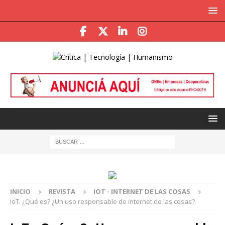
INICIO
REVISTA
IOT - INTERNET DE LAS COSAS
IoT. ¿Qué es? ¿Un uso responsable de internet de las cosas?