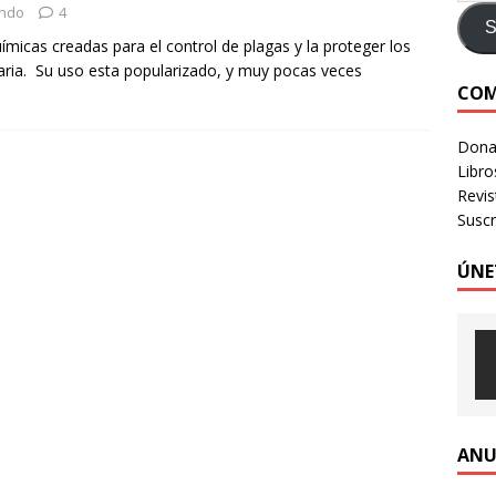
ondo
4
e identidad digital a personas en situación de calle
CRÍTICA A
S
micas creadas para el control de plagas y la proteger los
uaria. Su uso esta popularizado, y muy pocas veces
COM
LOGIA HUMANIZADA – Revista Número 3, 2026
VOLUMEN 3 -
Donac
Libro
Revi
Suscr
ÚNE
ANU