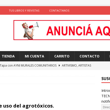
TUS LIBROS Y REVISTAS
CONTACTANOS
TIENDA
MI CUENTA
CARRITO
CONTACTO
 Tapa con AYNI MURALES COMUNITARIOS
ARTIVISMO, ARTISTAS
TAS
SUS
ción de comportamientos y praxis social con algoritmos no
Intro
te)
SOLIDARIDAD
TECN
ncia como conocimiento situado: transformación del saber desde
notif
e uso del agrotóxicos.
D