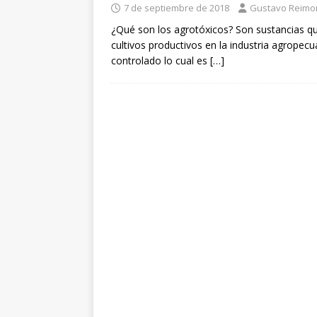
7 de septiembre de 2018
Gustavo Reim
[ 1 de julio de 2026 ]
Robo d
¿Qué son los agrotóxicos? Son sustancias quí
LA TECNOLOGÍA
cultivos productivos en la industria agropec
controlado lo cual es
[…]
[ 1 de julio de 2026 ]
TECNO
2026