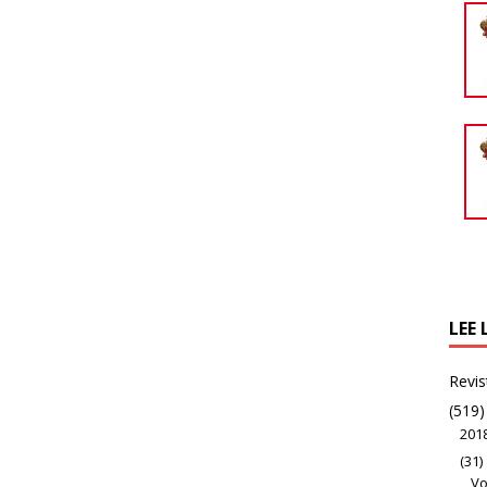
LEE 
Revis
(519)
201
(31)
Vo