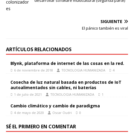
desarrollar software multicultural (segunda parte)
SIGUIENTE
El pánico también es viral
ARTÍCULOS RELACIONADOS
Blynk, plataforma de internet de las cosas en la red.
6 de noviembre de 2018
TECNOLOGIA HUMANIZADA
4
Cosecha de luz natural basada en productos de IoT
autoalimentados sin cables, ni baterías
1 de julio de 2021
TECNOLOGIA HUMANIZADA
1
Cambio climático y cambio de paradigma
4 de mayo de 2020
Oscar Oudri
0
SÉ EL PRIMERO EN COMENTAR