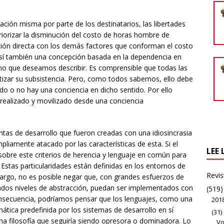
uación misma por parte de los destinatarios, las libertades
priorizar la disminución del costo de horas hombre de
ción directa con los demás factores que conforman el costo
. Así también una concepción basada en la dependencia en
no que deseamos describir. Es comprensible que todas las
izar su subsistencia. Pero, como todos sabemos, ello debe
ado o no hay una conciencia en dicho sentido. Por ello
realizado y movilizado desde una conciencia
ntas de desarrollo que fueron creadas con una idiosincrasia
ampliamente atacado por las características de esta. Si el
LEE 
 sobre este criterios de herencia y lenguaje en común para
 Estas particularidades están definidas en los entornos de
Revis
argo, no es posible negar que, con grandes esfuerzos de
dos niveles de abstracción, puedan ser implementados con
(519)
nsecuencia, podríamos pensar que los lenguajes, como una
201
mática predefinida por los sistemas de desarrollo en sí
(31)
una filosofía que seguiría siendo opresora o dominadora. Lo
Vo