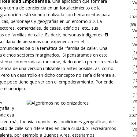
es
Realidad Empoderada
. Una aplicación que formará
Vo
o y toma de conciencia en un fortalecimiento de la
(1
ogramación está siendo realizada con herramientas para
202
sicas, personajes y geografías en un entorno 3D. La
(69)
ctores, comerciales, de casas, edificios, etc., sus
Vo
s de familias de calle. Es decir, personas indigentes. El
(1
s solidaria de personas con experiencia en el
Vo
unidades bajo la temática de “familia de calle”. Una
(1
r a dichos sectores marginados. Si pensáramos en este
Vo
istema comenzaría a truncarse, dado que la premisa sería la
(1
encia de una versión utilizable lo antes posible, así como
Vo
 Pero un desarrollo en dicho concepto no sería diferente a,
(1
 que poco tiene que ver con el empoderamiento. Por ende,
Vo
 el principio.
(1
Vo
s,
afía, y
(1
sde esa
202
hacer, más todavía cuando las condiciones geográficas, de
(65)
ntexto de calle son diferentes en cada ciudad. Si recreáramos
Vo
ivalente, por ejemplo a Buenos Aires, estaríamos
(1