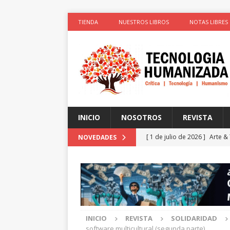
TIENDA
NUESTROS LIBROS
NOTAS LIBRES
INICIO
NOSOTROS
REVISTA
[ 1 de julio de 2026 ]
Arte &
NOVEDADES
ACTIVISTAS POR CAUSAS JUS
[ 1 de julio de 2026 ]
Simula
colonizadores (Segunda par
[ 1 de julio de 2026 ]
La cie
INICIO
REVISTA
SOLIDARIDAD
el cuerpo
ESPIRITUALIDA
software multicultural (segunda parte)