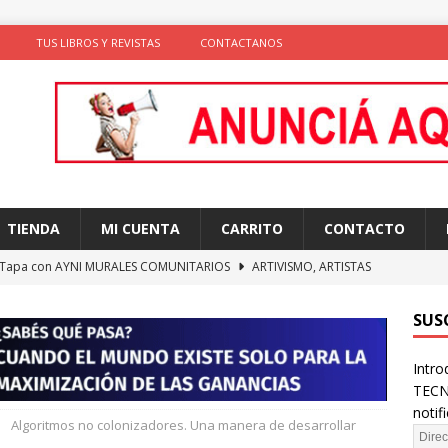
TUS LIBROS Y REVISTAS
CONTACTANOS
TIENDA
MI CUENTA
CARRITO
CONTACTO
 Tapa con AYNI MURALES COMUNITARIOS
ARTIVISMO, ARTISTAS
TAS
SUS
ción de comportamientos y praxis social con algoritmos no
Intro
te)
SOLIDARIDAD
TECN
ncia como conocimiento situado: transformación del saber desde
notif
Algoritmos no colonizadores. Una manera de desarrollar
D