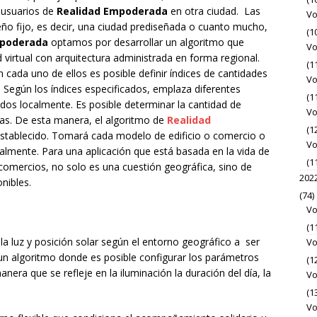
 usuarios de
Realidad Empoderada
en otra ciudad. Las
Vo
seño fijo, es decir, una ciudad prediseñada o cuanto mucho,
(1
mpoderada
optamos por desarrollar un algoritmo que
Vo
ad virtual con arquitectura administrada en forma regional.
(1
cada uno de ellos es posible definir índices de cantidades
Vo
… Según los índices especificados, emplaza diferentes
(1
dos localmente. Es posible determinar la cantidad de
Vo
icas. De esta manera, el algoritmo de
Realidad
(1
establecido. Tomará cada modelo de edificio o comercio o
Vo
calmente. Para una aplicación que está basada en la vida de
(1
y comercios, no solo es una cuestión geográfica, sino de
202
nibles.
(74)
Vo
(1
a luz y posición solar según el entorno geográfico a ser
Vo
n algoritmo donde es posible configurar los parámetros
(1
anera que se refleje en la iluminación la duración del día, la
Vo
(1
Vo