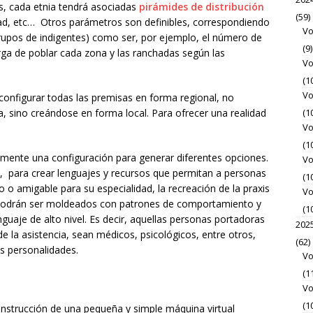
s, cada etnia tendrá asociadas
pirámides de distribución
(59)
ad, etc… Otros parámetros son definibles, correspondiendo
Vo
rupos de indigentes) como ser, por ejemplo, el número de
(9)
rga de poblar cada zona y las ranchadas según las
Vo
(1
Vo
onfigurar todas las premisas en forma regional, no
(1
, sino creándose en forma local. Para ofrecer una realidad
Vo
(1
emente una configuración para generar diferentes opciones.
Vo
 para crear lenguajes y recursos que permitan a personas
(1
 o amigable para su especialidad, la recreación de la praxis
Vo
s) podrán ser moldeados con patrones de comportamiento y
(1
uaje de alto nivel. Es decir, aquellas personas portadoras
202
de la asistencia, sean médicos, psicológicos, entre otros,
(62)
s personalidades.
Vo
(1
Vo
(1
onstrucción de una pequeña y simple máquina virtual