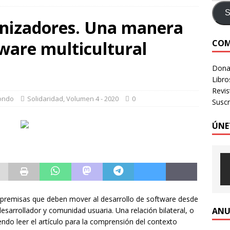
e identidad digital a personas en situación de calle
CRÍTICA A
S
onizadores. Una manera
COM
tware multicultural
LOGIA HUMANIZADA – Revista Número 3, 2026
VOLUMEN 3 -
Donac
Libro
Revi
ondo
Solidaridad
,
Volumen 4 - 2020
0
Suscr
ÚNE
 premisas que deben mover al desarrollo de software desde
ANU
desarrollador y comunidad usuaria. Una relación bilateral, o
ndo leer el artículo para la comprensión del contexto