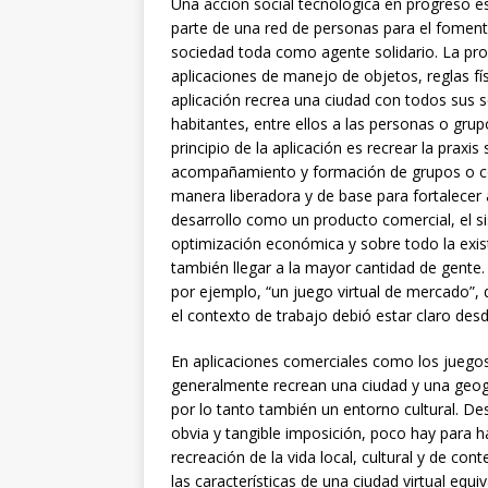
Una acción social tecnológica en progreso 
parte de una red de personas para el foment
sociedad toda como agente solidario. La pr
aplicaciones de manejo de objetos, reglas fí
aplicación recrea una ciudad con todos sus se
habitantes, entre ellos a las personas o grupo
principio de la aplicación es recrear la praxi
acompañamiento y formación de grupos o com
manera liberadora y de base para fortalece
desarrollo como un producto comercial, el s
optimización económica y sobre todo la exist
también llegar a la mayor cantidad de gente.
por ejemplo, “un juego virtual de mercado”,
el contexto de trabajo debió estar claro desde
En aplicaciones comerciales como los juego
generalmente recrean una ciudad y una geogr
por lo tanto también un entorno cultural. De
obvia y tangible imposición, poco hay para 
recreación de la vida local, cultural y de co
las características de una ciudad virtual equ