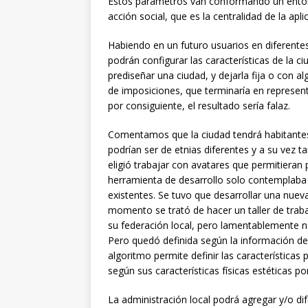
Estos parámetros van conformando un entorn
acción social, que es la centralidad de la apli
Habiendo en un futuro usuarios en diferentes
podrán configurar las características de la 
prediseñar una ciudad, y dejarla fija o con a
de imposiciones, que terminaría en represent
por consiguiente, el resultado sería falaz.
Comentamos que la ciudad tendrá habitantes vi
podrían ser de etnias diferentes y a su vez ta
eligió trabajar con avatares que permitiera
herramienta de desarrollo solo contemplab
existentes. Se tuvo que desarrollar una nuev
momento se trató de hacer un taller de traba
su federación local, pero lamentablemente n
Pero quedó definida según la información de d
algoritmo permite definir las características
según sus características físicas estéticas po
La administración local podrá agregar y/o di