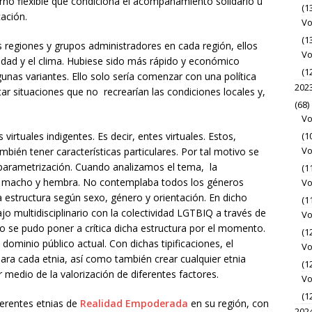
o flexible que condiciona el acompañamiento solidario u
(1
cación.
Vo
(1
 regiones y grupos administradores en cada región, ellos
Vo
ciudad y el clima. Hubiese sido más rápido y económico
(1
lgunas variantes. Ello solo sería comenzar con una política
202
ar situaciones que no recrearían las condiciones locales y,
(68)
Vo
(1
rtuales indigentes. Es decir, entes virtuales. Estos,
Vo
mbién tener características particulares. Por tal motivo se
n parametrización. Cuando analizamos el tema, la
(1
a macho y hembra. No contemplaba todos los géneros
Vo
a estructura según sexo, género y orientación. En dicho
(1
jo multidisciplinario con la colectividad LGTBIQ a través de
Vo
o se pudo poner a crítica dicha estructura por el momento.
(1
ominio público actual. Con dichas tipificaciones, el
Vo
 para cada etnia, así como también crear cualquier etnia
(1
r medio de la valorización de diferentes factores.
Vo
(1
ferentes etnias de
Realidad Empoderada
en su región, con
202