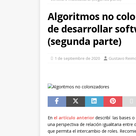
[ 1 de julio de 2026 ]
Robo d
Algoritmos no col
LA TECNOLOGÍA
de desarrollar sof
[ 1 de julio de 2026 ]
TECNO
(segunda parte)
2026
1 de septiembre de 2020
Gustavo Reim
En
el artículo anterior
describí las bases o
una perspectiva de relación igualitaria entre 
que permita el intercambio de roles. Recomie