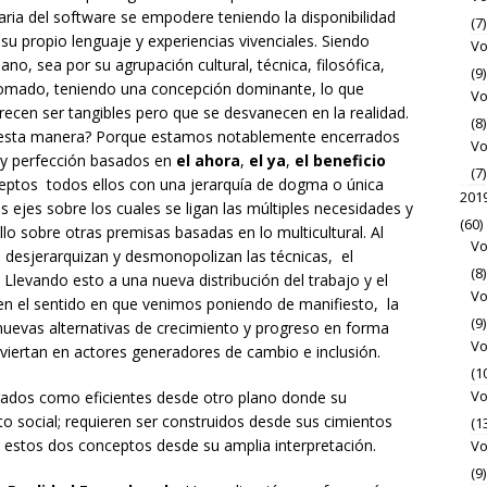
ia del software se empodere teniendo la disponibilidad
(7)
u propio lenguaje y experiencias vivenciales. Siendo
Vo
, sea por su agrupación cultural, técnica, filosófica,
(9)
tomado, teniendo una concepción dominante, lo que
Vo
ecen ser tangibles pero que se desvanecen en la realidad.
(8)
 esta manera? Porque estamos notablemente encerrados
Vo
y perfección basados en
el ahora
,
el ya
,
el beneficio
(7)
eptos todos ellos con una jerarquía de dogma o única
201
 ejes sobre los cuales se ligan las múltiples necesidades y
(60)
lo sobre otras premisas basadas en lo multicultural. Al
Vo
e desjerarquizan y desmonopolizan las técnicas, el
(8)
. Llevando esto a una nueva distribución del trabajo y el
Vo
, en el sentido en que venimos poniendo de manifiesto, la
(9)
nuevas alternativas de crecimiento y progreso en forma
Vo
onviertan en actores generadores de cambio e inclusión.
(1
Vo
erados como eficientes desde otro plano donde su
o social; requieren ser construidos desde sus cimientos
(1
co estos dos conceptos desde su amplia interpretación.
Vo
(9)