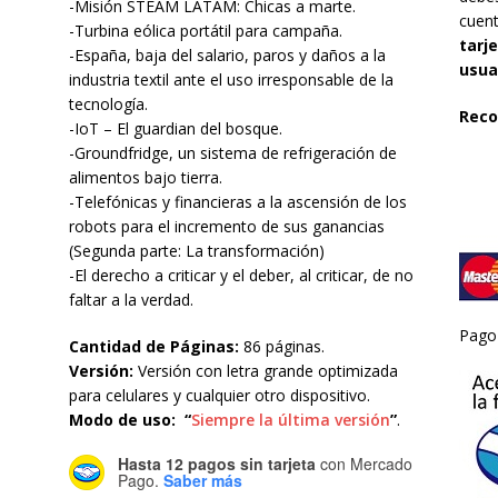
-Misión STEAM LATAM: Chicas a marte.
cuen
-Turbina eólica portátil para campaña.
tarj
-España, baja del salario, paros y daños a la
usua
industria textil ante el uso irresponsable de la
tecnología.
Reco
-IoT – El guardian del bosque.
-Groundfridge, un sistema de refrigeración de
alimentos bajo tierra.
-Telefónicas y financieras a la ascensión de los
robots para el incremento de sus ganancias
(Segunda parte: La transformación)
-El derecho a criticar y el deber, al criticar, de no
faltar a la verdad.
Pag
Cantidad de Páginas:
86 páginas.
Versión:
Versión con letra grande optimizada
para celulares y cualquier otro dispositivo.
Modo de uso:
“
Siempre la última versión
”
.
Hasta 12 pagos sin tarjeta
con Mercado
Pago.
Saber más