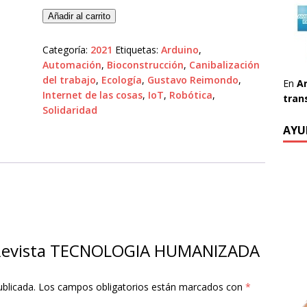
Añadir al carrito
Categoría:
2021
Etiquetas:
Arduino
,
Automación
,
Bioconstrucción
,
Canibalización
del trabajo
,
Ecología
,
Gustavo Reimondo
,
En
A
Internet de las cosas
,
IoT
,
Robótica
,
tran
Solidaridad
AYU
r “Revista TECNOLOGIA HUMANIZADA
ublicada.
Los campos obligatorios están marcados con
*