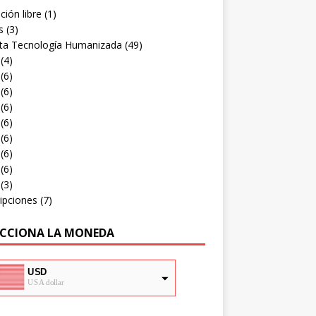
ión libre
(1)
s
(3)
sta Tecnología Humanizada
(49)
(4)
(6)
(6)
(6)
(6)
(6)
(6)
(6)
(3)
ipciones
(7)
ECCIONA LA MONEDA
USD
USA dollar
ARS