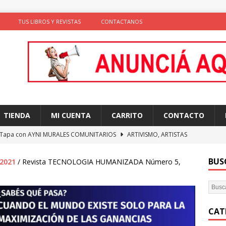
TUS LIBROS Y REVISTAS
CONTACTANOS
TIENDA
MI CUENTA
CARRITO
CONTACTO
 Tapa con AYNI MURALES COMUNITARIOS
ARTIVISMO, ARTISTAS
TAS
BUS
2021
/ Revista TECNOLOGIA HUMANIZADA Número 5,
ción de comportamientos y praxis social con algoritmos no
te)
SOLIDARIDAD
ncia como conocimiento situado: transformación del saber desde
CAT
D