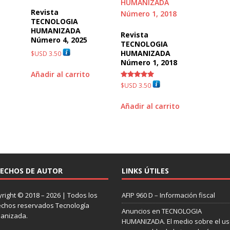
Revista
TECNOLOGIA
HUMANIZADA
Revista
Número 4, 2025
TECNOLOGIA
HUMANIZADA
$USD
3.50
Número 1, 2018
Añadir al carrito
Valorado
$USD
3.50
con
5.00
de 5
Añadir al carrito
ECHOS DE AUTOR
LINKS ÚTILES
right © 2018 – 2026 | Todos los
AFIP 960 D – Información fiscal
chos reservados Tecnología
Anuncios en TECNOLOGIA
anizada.
HUMANIZADA. El medio sobre el u