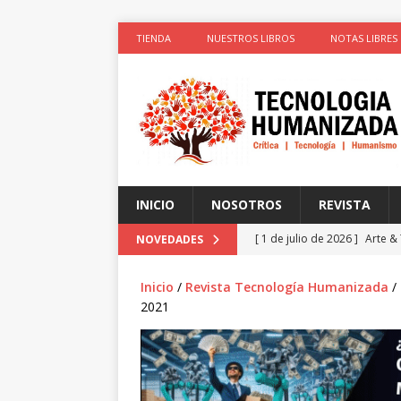
TIENDA
NUESTROS LIBROS
NOTAS LIBRES
INICIO
NOSOTROS
REVISTA
[ 1 de julio de 2026 ]
Arte &
NOVEDADES
ACTIVISTAS POR CAUSAS JUS
Inicio
/
Revista Tecnología Humanizada
/
[ 1 de julio de 2026 ]
Simula
2021
colonizadores (Segunda par
[ 1 de julio de 2026 ]
La cie
el cuerpo
ESPIRITUALIDA