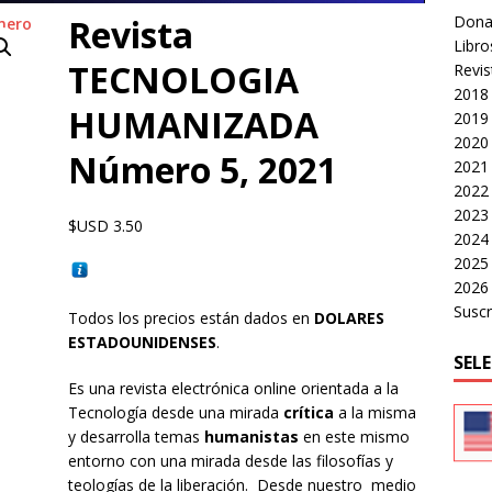
Donac
Revista
e identidad digital a personas en situación de calle
CRÍTICA A
Libro
TECNOLOGIA
Revi
2018
LOGIA HUMANIZADA – Revista Número 3, 2026
VOLUMEN 3 -
HUMANIZADA
2019
2020
Número 5, 2021
2021
2022
2023
$USD
3.50
2024
2025
2026
Suscr
Todos los precios están dados en
DOLARES
ESTADOUNIDENSES
.
SEL
Es una revista electrónica online orientada a la
Tecnología desde una mirada
crítica
a la misma
y desarrolla temas
humanistas
en este mismo
entorno con una mirada desde las filosofías y
teologías de la liberación. Desde nuestro medio