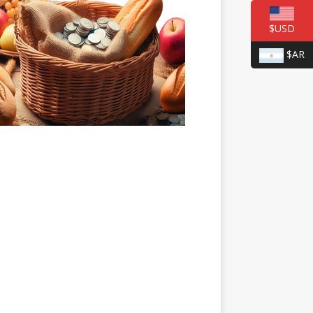
$USD
$AR