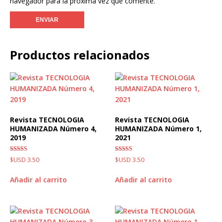
navegador para la próxima vez que comente.
Productos relacionados
Revista TECNOLOGIA
Revista TECNOLOGIA
HUMANIZADA Número 4,
HUMANIZADA Número 1,
2019
2021
Valorado
Valorado
$USD
3.50
$USD
3.50
con
con
4.00
5.00
de 5
de 5
Añadir al carrito
Añadir al carrito