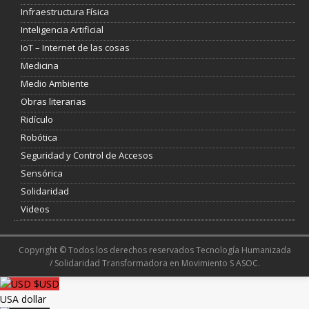
Infraestructura Física
Inteligencia Artificial
IoT – Internet de las cosas
Medicina
Medio Ambiente
Obras literarias
Ridículo
Robótica
Seguridad y Control de Accesos
Sensórica
Solidaridad
Videos
Copyright © Todos los derechos reservados Tecnología Humanizada
/ Solidaridad Transformadora en Movimiento S ASOC.
$USD
USA dollar