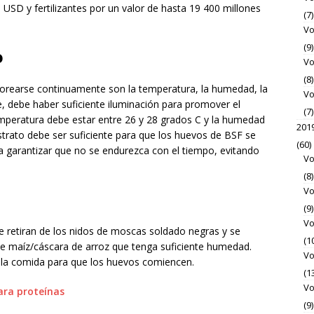
 USD y fertilizantes por un valor de hasta 19 400 millones
(7)
Vo
(9)
o
Vo
(8)
orearse continuamente son la temperatura, la humedad, la
Vo
e, debe haber suficiente iluminación para promover el
(7)
peratura debe estar entre 26 y 28 grados C y la humedad
201
strato debe ser suficiente para que los huevos de BSF se
(60)
ra garantizar que no se endurezca con el tiempo, evitando
Vo
(8)
Vo
(9)
Vo
e retiran de los nidos de moscas soldado negras y se
(1
e maíz/cáscara de arroz que tenga suficiente humedad.
Vo
o la comida para que los huevos comiencen.
(1
Vo
(9)