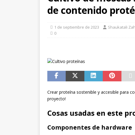
de contenido proté
[ 1 de julio de 2026 ]
Robo d
LA TECNOLOGÍA
1 de septiembre de 2023
Shaukatali Zah
[ 1 de julio de 2026 ]
TECNO
0
2026
Crear proteína sostenible y accesible para c
proyecto!
Cosas usadas en este pr
Componentes de hardware