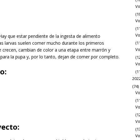
Vo
(1
Vo
(1
Vo
Hay que estar pendiente de la ingesta de alimento
as larvas suelen comer mucho durante los primeros
(1
Vo
e crecen, cambian de color a una etapa entre marrón y
ara la pupa y, por lo tanto, dejan de comer por completo.
(1
Vo
o:
(1
202
(74)
Vo
(1
Vo
(1
Vo
yecto:
(1
Vo