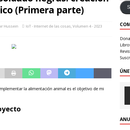
ico (Primera parte)
e identidad digital a personas en situación de calle
CRÍTICA A
S
COM
ir Hussein
IoT - Internet de las cosas
,
Volumen 4 - 2023
LOGIA HUMANIZADA – Revista Número 3, 2026
VOLUMEN 3 -
Donac
Libro
Revi
Suscr
ÚNE
omplementar la alimentación animal es el objetivo de mi
oyecto
ANU