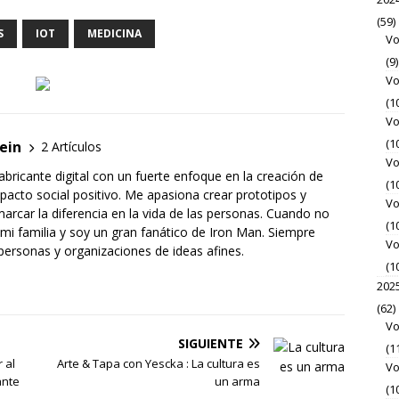
(59)
S
IOT
MEDICINA
Vo
(9)
Vo
(1
Vo
(1
ein
2 Artículos
Vo
bricante digital con un fuerte enfoque en la creación de
(1
pacto social positivo. Me apasiona crear prototipos y
Vo
rcar la diferencia en la vida de las personas. Cuando no
(1
mi familia y soy un gran fanático de Iron Man. Siempre
Vo
personas y organizaciones de ideas afines.
(1
202
(62)
Vo
SIGUIENTE
(1
 al
Arte & Tapa con Yescka : La cultura es
Vo
ante
un arma
(1