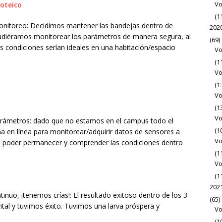
Vo
(1
monitoreo: Decidimos mantener las bandejas dentro de
202
pudiéramos monitorear los parámetros de manera segura, al
(69)
condiciones serían ideales en una habitación/espacio
Vo
(1
Vo
(1
Vo
(1
Vo
arámetros: dado que no estamos en el campus todo el
(1
a en línea para monitorear/adquirir datos de sensores a
Vo
e poder permanecer y comprender las condiciones dentro
(1
Vo
(1
202
nuo, ¡tenemos crías!: El resultado exitoso dentro de los 3-
(65)
ital y tuvimos éxito. Tuvimos una larva próspera y
Vo
(1