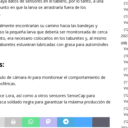
aya datos de sensores en el tablero, por lo tanto, a una
(1
nto en que la larva se arrastraría fuera de los
Vo
.
(1
Vo
almente encontrarían su camino hacia las bandejas y
(1
so la pequeña larva que debería ser monitoreada de cerca
202
nto, era necesario colocarlos en los taburetes y, al mismo
(68)
taburetes estuvieran lubricadas con grasa para automóviles
Vo
(1
Vo
s:
(1
Vo
ulo de cámara AI para monitorear el comportamiento de
(1
sféricas.
Vo
(1
ace Lora, así como a otros sensores SenseCap para
Vo
osca soldado negra para garantizar la máxima producción de
(1
Vo
(1
202